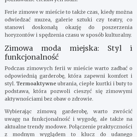
relaksujący. To idealny moment na zapisanie się na
zajęcia jogi, fitnessu czy tańca, które pozwolą na
poprawę kondycji i odprężenie. Warto także
rozważyć udział w warsztatach rozwoju osobistego,
które umożliwią rozwijanie nowych umiejętności i
poznawanie ciekawych ludzi.
Ferie zimowe w mieście to także czas, kiedy można
odwiedzać muzea, galerie sztuki czy teatry, co
stanowi doskonałą okazję do poszerzenia
horyzontów i spędzenia czasu w sposób kulturalny.
Zimowa moda miejska: Styl i
funkcjonalność
Podczas zimowych ferii w mieście warto zadbać o
odpowiednią garderobę, która zapewni komfort i
styl.
Termoaktywne
ubrania, ciepłe kurtki i buty to
podstawa, która pozwoli cieszyć się zimowymi