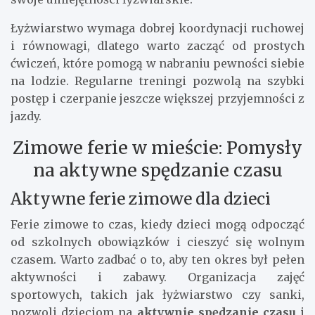
i wysiłek fizyczny. Jazda na łyżwach na otwartym
lodowisku to nie tylko sposób na poprawę
kondycji, ale także okazja do
spędzania czasu
z
rodziną i przyjaciółmi. Wiele miast oferuje
publiczne lodowiska, gdzie można doskonalić
swoje umiejętności łyżwiarskie.
Łyżwiarstwo wymaga dobrej koordynacji ruchowej
i równowagi, dlatego warto zacząć od prostych
ćwiczeń, które pomogą w nabraniu pewności siebie
na lodzie. Regularne treningi pozwolą na szybki
postęp i czerpanie jeszcze większej przyjemności z
jazdy.
Zimowe ferie w mieście: Pomysły
na aktywne spędzanie czasu
Aktywne ferie zimowe dla dzieci