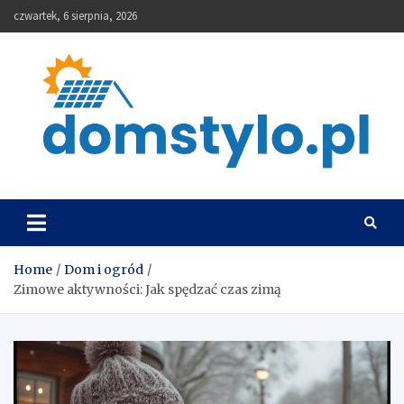
Skip
czwartek, 6 sierpnia, 2026
to
content
DomStylo
Home
Dom i ogród
Zimowe aktywności: Jak spędzać czas zimą