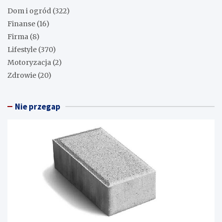
Jak dbać o ogrzewanie domu: Praktyczne porady na zimę i
nie tylko
Jak ukryć grzejnik – praktyczne sposoby na estetyczne
rozwiązania w Twoim wnętrzu
Nowoczesna Sypialnia – Trendy, Inspiracje i Pomysły na
Wnętrze Marzeń
Porady dotyczące aranżacji ogrodu: Twój kompletny
przewodnik po pięknym ogrodzie
Kategorie
Dom i ogród
(322)
Finanse
(16)
Firma
(8)
Lifestyle
(370)
Motoryzacja
(2)
Zdrowie
(20)