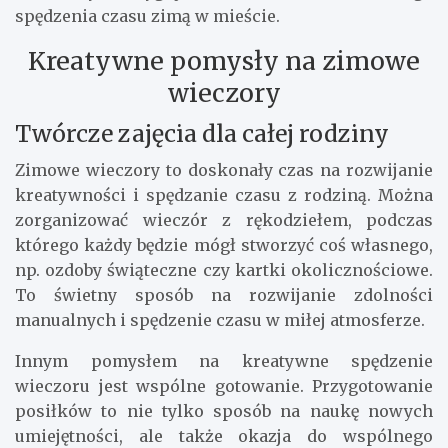
aktywnościami bez obaw o zdrowie.
Wybierając zimową garderobę, warto zwrócić
uwagę na funkcjonalność i wygodę, ale także na
aktualne trendy modowe. Połączenie praktyczności
z modnym wyglądem to klucz do udanego
spędzenia czasu zimą w mieście.
Kreatywne pomysły na zimowe
wieczory
Twórcze zajęcia dla całej rodziny
Zimowe wieczory to doskonały czas na rozwijanie
kreatywności i spędzanie czasu z rodziną. Można
zorganizować wieczór z rękodziełem, podczas
którego każdy będzie mógł stworzyć coś własnego,
np. ozdoby świąteczne czy kartki okolicznościowe.
To świetny sposób na rozwijanie zdolności