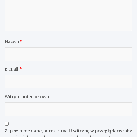
Wprowadzenie do świata latających stworzeń
Dodaj komentarz
Twój adres e-mail nie zostanie opublikowany.
Wymagane
pola są oznaczone
*
Komentarz
*
Nazwa
*