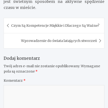
wzmacnia mięśnie i stawy, poprawia nastrój oraz
odporność organizmu.
Jakie ubrania są najlepsze do zimowych aktywności?
Najlepsze są ubrania termoaktywne, które
zapewniają ciepło i komfort podczas aktywności
na świeżym powietrzu.
Czy warto uprawiać sporty zimowe w mieście?
Tak, wiele miast oferuje lodowiska, parki i inne
miejsca, gdzie można uprawiać sporty zimowe, co
jest świetnym sposobem na aktywne spędzenie
czasu w mieście.
Nawigacja
Czym Są Kompetencje Miękkie i Dlaczego Są Ważne?
wpisu