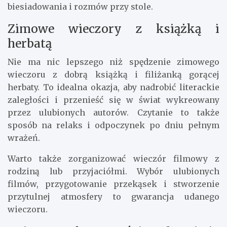
manualnych i spędzenie czasu w miłej atmosferze.
Innym pomysłem na kreatywne spędzenie
wieczoru jest wspólne gotowanie. Przygotowanie
posiłków to nie tylko sposób na naukę nowych
umiejętności, ale także okazja do wspólnego
biesiadowania i rozmów przy stole.
Zimowe wieczory z książką i
herbatą
Nie ma nic lepszego niż spędzenie zimowego
wieczoru z dobrą książką i filiżanką gorącej
herbaty. To idealna okazja, aby nadrobić literackie
zaległości i przenieść się w świat wykreowany
przez ulubionych autorów. Czytanie to także
sposób na relaks i odpoczynek po dniu pełnym
wrażeń.