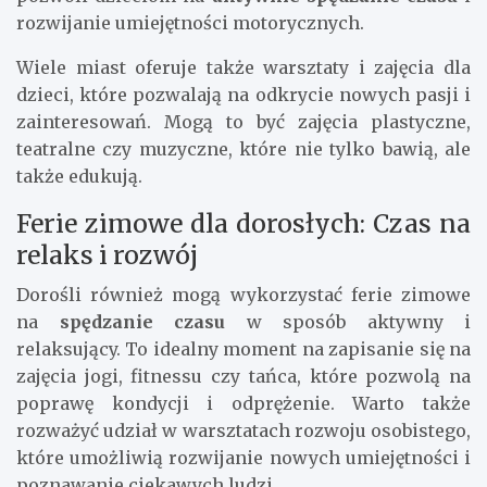
Ferie zimowe to czas, kiedy dzieci mogą odpocząć
od szkolnych obowiązków i cieszyć się wolnym
czasem. Warto zadbać o to, aby ten okres był pełen
aktywności i zabawy. Organizacja zajęć
sportowych, takich jak łyżwiarstwo czy sanki,
pozwoli dzieciom na
aktywnie spędzanie czasu
i
rozwijanie umiejętności motorycznych.
Wiele miast oferuje także warsztaty i zajęcia dla
dzieci, które pozwalają na odkrycie nowych pasji i
zainteresowań. Mogą to być zajęcia plastyczne,
teatralne czy muzyczne, które nie tylko bawią, ale
także edukują.
Ferie zimowe dla dorosłych: Czas na
relaks i rozwój
Dorośli również mogą wykorzystać ferie zimowe
na
spędzanie czasu
w sposób aktywny i