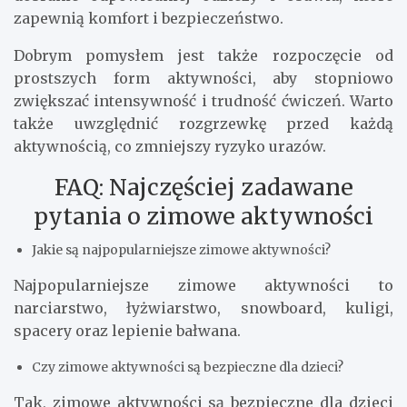
wzmocnienie odporności, co jest szczególnie
ważne w okresie zwiększonego ryzyka infekcji.
Warto pamiętać, że każda forma ruchu, nawet
spacer, ma pozytywny wpływ na nasze zdrowie.
Jak się przygotować do zimowych
aktywności?
Przed rozpoczęciem zimowych aktywności warto
odpowiednio się przygotować, aby uniknąć
kontuzji i cieszyć się pełnią wrażeń. Kluczowe jest
dobranie odpowiedniej odzieży i obuwia, które
zapewnią komfort i bezpieczeństwo.
Dobrym pomysłem jest także rozpoczęcie od
prostszych form aktywności, aby stopniowo
zwiększać intensywność i trudność ćwiczeń. Warto
także uwzględnić rozgrzewkę przed każdą
aktywnością, co zmniejszy ryzyko urazów.