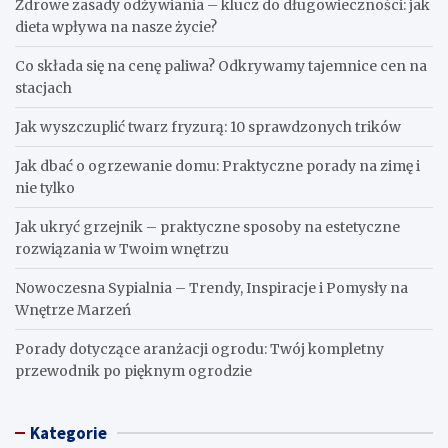
Ostatnie wpisy
Kostka brukowa Prostokąt 6 cm – klasyka w nowoczesnym
wydaniu
Ukryte wejście do piwnicy – jak je stworzyć i do czego może
służyć?
Jak zrobić pudełko na popcorn – łatwy i kreatywny
poradnik DIY
Zdrowe zasady odżywiania – klucz do długowieczności: jak
dieta wpływa na nasze życie?
Co składa się na cenę paliwa? Odkrywamy tajemnice cen na
stacjach
Jak wyszczuplić twarz fryzurą: 10 sprawdzonych trików