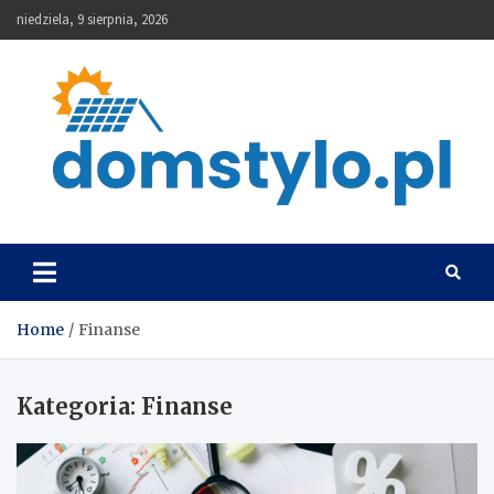
Skip
niedziela, 9 sierpnia, 2026
to
content
DomStylo
Home
Finanse
Kategoria:
Finanse