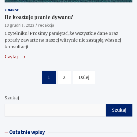
FINANSE
Ile kosztuje pranie dywanu?
19 grudnia, 2023
redakcja
Czytelniku! Prosimy pamiętać, że wszystkie dane oraz
porady zawarte na naszej witrynie nie zastąpią własnej
konsultacji…
Czytaj
Nawigacja
1
2
Dalej
po
wpisach
Szukaj
Szukaj
Ostatnie wpisy