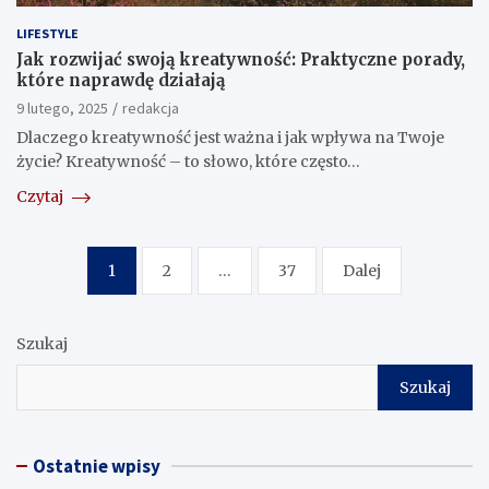
LIFESTYLE
Jak rozwijać swoją kreatywność: Praktyczne porady,
które naprawdę działają
9 lutego, 2025
redakcja
Dlaczego kreatywność jest ważna i jak wpływa na Twoje
życie? Kreatywność – to słowo, które często…
Czytaj
Nawigacja
1
2
…
37
Dalej
po
wpisach
Szukaj
Szukaj
Ostatnie wpisy