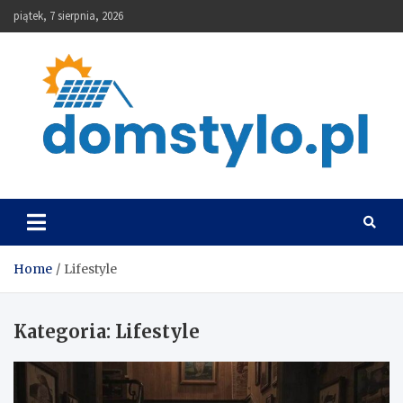
Skip
piątek, 7 sierpnia, 2026
to
content
DomStylo
Home
Lifestyle
Kategoria:
Lifestyle