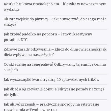
Kostka brukowa Prostokąt 6 cm – klasyka w nowoczesnym
wydaniu
Ukryte wejście do piwnicy – jak je stworzyć i do czego może
służyć?
Jak zrobić pudełko na popcorn – łatwy i kreatywny
poradnik DIY
Zdrowe zasady odżywiania – klucz do długowieczności: jak
dieta wpływa na nasze życie?
Co składa się na cenę paliwa? Odkrywamy tajemnice cen na
stacjach
Jak wyszczuplić twarz fryzurą: 10 sprawdzonych trików
Jak dbać o ogrzewanie domu: Praktyczne porady na zimę i
nie tylko
Jak ukryć grzejnik – praktyczne sposoby na estetyczne
rozwiązania w Twoim wnętrzu