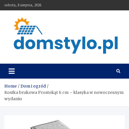
Skip
sobota, 8 sierpnia, 2026
to
content
DomStylo
Home
Dom i ogród
Kostka brukowa Prostokąt 6 cm – klasyka w nowoczesnym
wydaniu