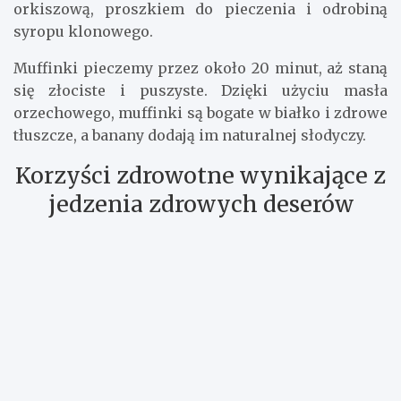
połączyć zdrowy styl życia z pysznymi
słodkościami. Te muffinki są nie tylko wegańskie,
ale też pełne smaku i wartości odżywczych.
Do ich przygotowania wystarczy wymieszać
dojrzałe banany z masłem orzechowym, mąką
orkiszową, proszkiem do pieczenia i odrobiną
syropu klonowego.
Muffinki pieczemy przez około 20 minut, aż staną
się złociste i puszyste. Dzięki użyciu masła
orzechowego, muffinki są bogate w białko i zdrowe
tłuszcze, a banany dodają im naturalnej słodyczy.
Korzyści zdrowotne wynikające z
jedzenia zdrowych deserów