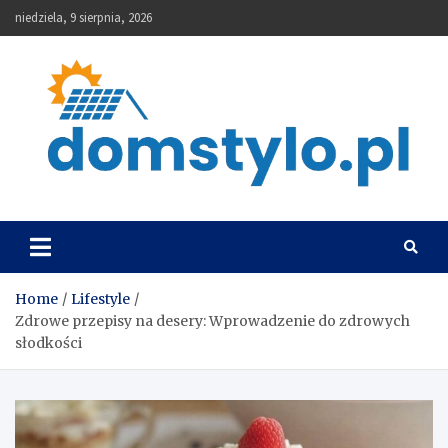
Skip
niedziela, 9 sierpnia, 2026
to
content
DomStylo
Home
Lifestyle
Zdrowe przepisy na desery: Wprowadzenie do zdrowych
słodkości