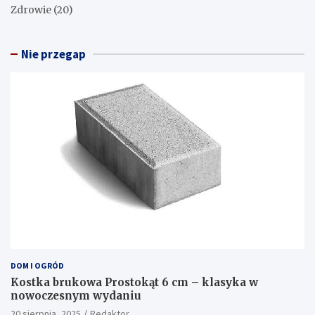
Wnętrze Marzeń
Porady dotyczące aranżacji ogrodu: Twój kompletny
przewodnik po pięknym ogrodzie
Kategorie
Dom i ogród
(322)
Finanse
(16)
Firma
(8)
Lifestyle
(370)
Motoryzacja
(2)
Zdrowie
(20)
Nie przegap