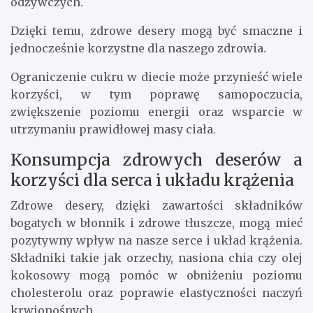
Wybór zdrowych składników jako
sposób na ograniczenie nadmiaru
cukru
Wybierając zdrowe składniki do deserów, możemy
znacznie ograniczyć spożycie cukru, który jest
jednym z głównych winowajców problemów
zdrowotnych. Zamiast białego cukru, warto sięgnąć
po naturalne słodziki, takie jak miód, syrop
klonowy czy daktyle, które dostarczą nam nie tylko
słodkiego smaku, ale i dodatkowych wartości
odżywczych.
Dzięki temu, zdrowe desery mogą być smaczne i
jednocześnie korzystne dla naszego zdrowia.
Ograniczenie cukru w diecie może przynieść wiele
korzyści, w tym poprawę samopoczucia,
zwiększenie poziomu energii oraz wsparcie w