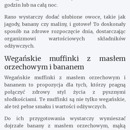
słodziki.
Aby przygotować taki deser, wystarczy wymieszać
nasiona chia z mlekiem (może być roślinne, np.
migdałowe) i dodać odrobinę syropu klonowego.
Następnie deser odstawiamy do lodówki na kilka
godzin lub na całą noc.
Rano wystarczy dodać ulubione owoce, takie jak
jagody, banany czy maliny, i gotowe! To doskonały
sposób na zdrowe rozpoczęcie dnia, dostarczając
organizmowi wartościowych składników
odżywczych.
Wegańskie muffinki z masłem
orzechowym i bananem
Wegańskie muffinki z masłem orzechowym i
bananem to propozycja dla tych, którzy pragną