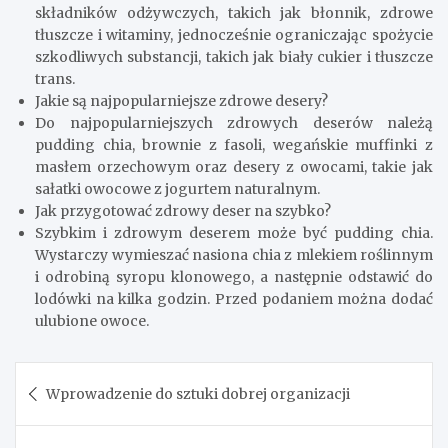
diety to krok w kierunku poprawy zdrowia serca i
długowieczności.
Zdrowe przepisy na desery: FAQ
Jakie są najlepsze zamienniki cukru w zdrowych
deserach?
Naturalne słodziki, takie jak syrop klonowy, miód, daktyle
czy ksylitol, są doskonałymi zamiennikami cukru.
Dostarczają one nie tylko słodkiego smaku, ale również
wartościowych składników odżywczych.
Dlaczego warto wybierać zdrowe desery?
Zdrowe desery dostarczają organizmowi cennych
składników odżywczych, takich jak błonnik, zdrowe
tłuszcze i witaminy, jednocześnie ograniczając spożycie
szkodliwych substancji, takich jak biały cukier i tłuszcze
trans.
Jakie są najpopularniejsze zdrowe desery?
Do najpopularniejszych zdrowych deserów należą
pudding chia, brownie z fasoli, wegańskie muffinki z