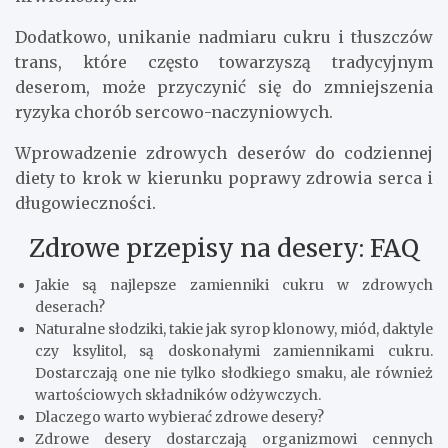
utrzymaniu prawidłowej masy ciała.
Konsumpcja zdrowych deserów a
korzyści dla serca i układu krążenia
Zdrowe desery, dzięki zawartości składników
bogatych w błonnik i zdrowe tłuszcze, mogą mieć
pozytywny wpływ na nasze serce i układ krążenia.
Składniki takie jak orzechy, nasiona chia czy olej
kokosowy mogą pomóc w obniżeniu poziomu
cholesterolu oraz poprawie elastyczności naczyń
krwionośnych.
Dodatkowo, unikanie nadmiaru cukru i tłuszczów
trans, które często towarzyszą tradycyjnym
deserom, może przyczynić się do zmniejszenia
ryzyka chorób sercowo-naczyniowych.
Wprowadzenie zdrowych deserów do codziennej