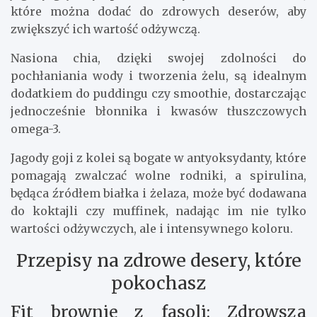
goji i spirulina
Superfoods to składniki, które w ostatnich latach
zyskały ogromną popularność dzięki swoim
wyjątkowym właściwościom zdrowotnym. Chia,
jagody goji czy spirulina to tylko niektóre z nich,
które można dodać do zdrowych deserów, aby
zwiększyć ich wartość odżywczą.
Nasiona chia, dzięki swojej zdolności do
pochłaniania wody i tworzenia żelu, są idealnym
dodatkiem do puddingu czy smoothie, dostarczając
jednocześnie błonnika i kwasów tłuszczowych
omega-3.
Jagody goji z kolei są bogate w antyoksydanty, które
pomagają zwalczać wolne rodniki, a spirulina,
będąca źródłem białka i żelaza, może być dodawana
do koktajli czy muffinek, nadając im nie tylko