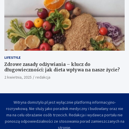
LIFESTYLE
Jak zrobić pudełko na popcorn – łatwy i kreatywny
poradnik DIY
3 kwietnia, 2025
redakcja