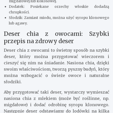
Efektem końcowym jest wilgotne, czekoladowe
ciasto, które z pewnością pokochasz, zwłaszcza że
jest to zdrowsza alternatywa dla tradycyjnego
brownie z dużą ilością białego cukru.
Zamiennik mąki: W brownie można użyć mąki
migdałowej lub kokosowej.
Dodatek: Posiekane orzechy włoskie dodadzą
chrupkości.
Słodzik: Zamiast miodu, można użyć syropu klonowego
lub agawy.
Deser chia z owocami: Szybki
przepis na zdrowy deser
Deser chia z owocami to świetny sposób na szybki
deser, który można przygotować wieczorem i
cieszyć się nim na śniadanie. Nasiona chia, dzięki
swoim właściwościom, tworzą pyszny budyń, który
można wzbogacić o świeże owoce i naturalne