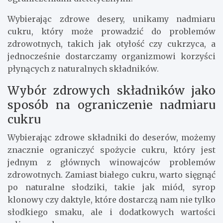
Zdrowe desery mogą być doskonałym
uzupełnieniem diety dla osób, które dążą do
utrzymania zdrowego stylu życia. Dzięki nim
możemy cieszyć się słodkościami bez wyrzutów
sumienia, dostarczając organizmowi
wartościowych składników odżywczych.
Dodatkowo, zdrowe desery są często łatwe w
przygotowaniu i można je dostosować do
indywidualnych potrzeb i preferencji, co jest
szczególnie ważne dla osób z różnymi
ograniczeniami dietetycznymi.
Wybierając zdrowe desery, unikamy nadmiaru
cukru, który może prowadzić do problemów
zdrowotnych, takich jak otyłość czy cukrzyca, a
jednocześnie dostarczamy organizmowi korzyści
płynących z naturalnych składników.