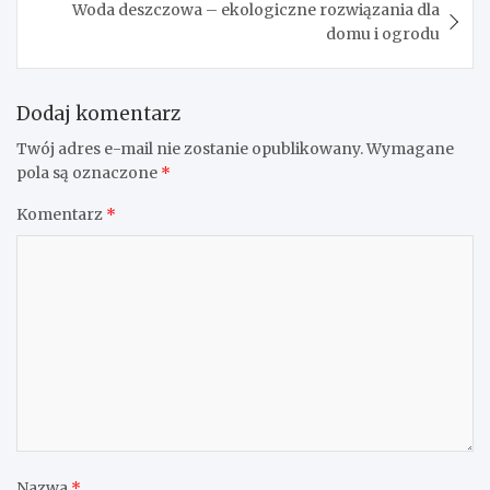
masłem orzechowym oraz desery z owocami, takie jak
sałatki owocowe z jogurtem naturalnym.
Jak przygotować zdrowy deser na szybko?
Szybkim i zdrowym deserem może być pudding chia.
Wystarczy wymieszać nasiona chia z mlekiem roślinnym
i odrobiną syropu klonowego, a następnie odstawić do
lodówki na kilka godzin. Przed podaniem można dodać
ulubione owoce.
Nawigacja
Wprowadzenie do sztuki dobrej organizacji
wpisu
Woda deszczowa – ekologiczne rozwiązania dla
domu i ogrodu
Dodaj komentarz
Twój adres e-mail nie zostanie opublikowany.
Wymagane
pola są oznaczone
*