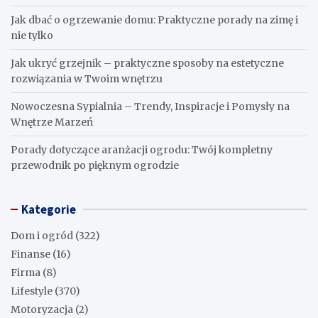
Ukryte wejście do piwnicy – jak je stworzyć i do czego może
służyć?
Jak zrobić pudełko na popcorn – łatwy i kreatywny
poradnik DIY
Zdrowe zasady odżywiania – klucz do długowieczności: jak
dieta wpływa na nasze życie?
Co składa się na cenę paliwa? Odkrywamy tajemnice cen na
stacjach
Jak wyszczuplić twarz fryzurą: 10 sprawdzonych trików
Jak dbać o ogrzewanie domu: Praktyczne porady na zimę i
nie tylko
Jak ukryć grzejnik – praktyczne sposoby na estetyczne
rozwiązania w Twoim wnętrzu
Nowoczesna Sypialnia – Trendy, Inspiracje i Pomysły na