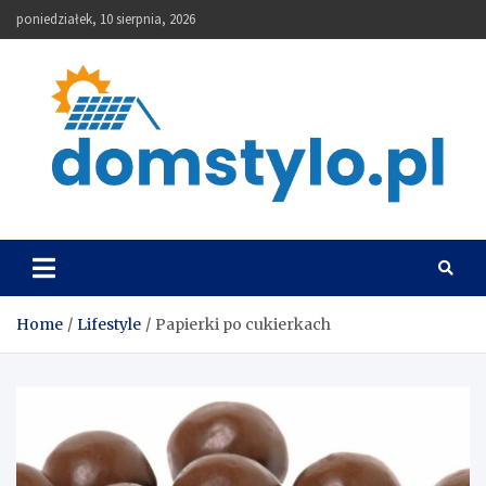
Skip
poniedziałek, 10 sierpnia, 2026
to
content
DomStylo
Home
Lifestyle
Papierki po cukierkach