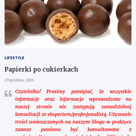
LIFESTYLE
Papierki po cukierkach
19 grudnia, 2023
Czytelniku!
Prosimy pamiętać, że wszystkie
informacje oraz informacje wprowadzone na
naszej stronie nie zastępują samodzielnej
konsultacji ze ekspertem/profesjonalistą. Używanie
treści umieszczonych na naszym blogu w praktyce
zawsze powinno być konsultowane z