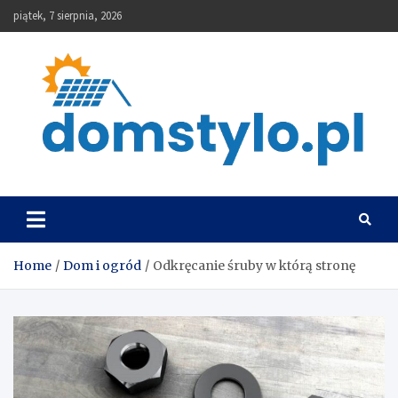
Skip
piątek, 7 sierpnia, 2026
to
content
DomStylo
Home
Dom i ogród
Odkręcanie śruby w którą stronę