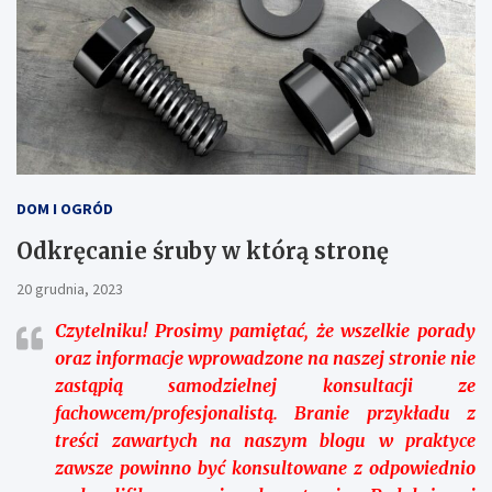
DOM I OGRÓD
Odkręcanie śruby w którą stronę
20 grudnia, 2023
Czytelniku!
Prosimy pamiętać, że wszelkie porady
oraz informacje wprowadzone na naszej stronie nie
zastąpią samodzielnej konsultacji ze
fachowcem/profesjonalistą. Branie przykładu z
treści zawartych na naszym blogu w praktyce
zawsze powinno być konsultowane z odpowiednio