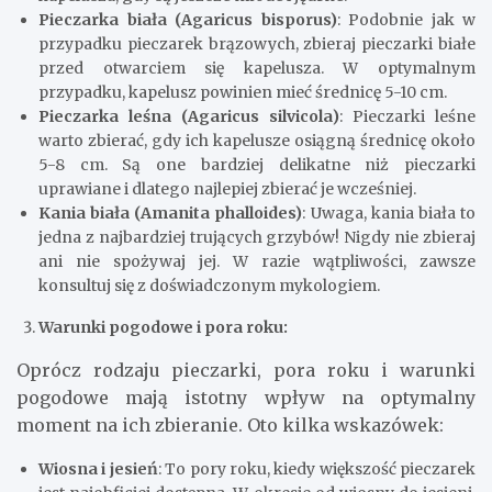
Pieczarka biała (Agaricus bisporus)
: Podobnie jak w
przypadku pieczarek brązowych, zbieraj pieczarki białe
przed otwarciem się kapelusza. W optymalnym
przypadku, kapelusz powinien mieć średnicę 5-10 cm.
Pieczarka leśna (Agaricus silvicola)
: Pieczarki leśne
warto zbierać, gdy ich kapelusze osiągną średnicę około
5-8 cm. Są one bardziej delikatne niż pieczarki
uprawiane i dlatego najlepiej zbierać je wcześniej.
Kania biała (Amanita phalloides)
: Uwaga, kania biała to
jedna z najbardziej trujących grzybów! Nigdy nie zbieraj
ani nie spożywaj jej. W razie wątpliwości, zawsze
konsultuj się z doświadczonym mykologiem.
Warunki pogodowe i pora roku:
Oprócz rodzaju pieczarki, pora roku i warunki
pogodowe mają istotny wpływ na optymalny
moment na ich zbieranie. Oto kilka wskazówek:
Wiosna i jesień
: To pory roku, kiedy większość pieczarek