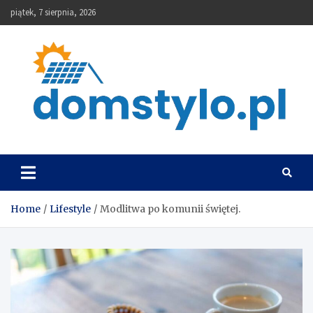
Skip
piątek, 7 sierpnia, 2026
to
content
DomStylo
Home
Lifestyle
Modlitwa po komunii świętej.