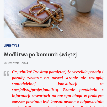
LIFESTYLE
Modlitwa po komunii świętej.
26 kwietnia, 2024
Czytelniku!
Prosimy pamiętać, że wszelkie porady i
porady zawarte na naszej stronie nie zastąpią
samodzielnej konsultacji ze
specjalistą/profesjonalistą. Branie przykładu z
informacji zawartych na naszym blogu w praktyce
zawsze powinno być konsultowane z odpowiednio