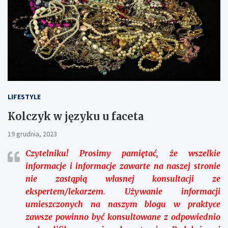
LIFESTYLE
Kolczyk w języku u faceta
19 grudnia, 2023
Czytelniku!
Prosimy pamiętać, że wszelkie
informacje i informacje zawarte na naszej stronie
nie zastąpią własnej konsultacji ze
ekspertem/lekarzem. Używanie informacji
umieszczonych na naszym blogu w praktyce
zawsze powinno być konsultowane z odpowiednio