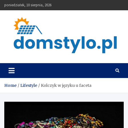
Skip
poniedziałek, 10 sierpnia, 2026
to
content
DomStylo
Home
Lifestyle
Kolczyk w języku u faceta