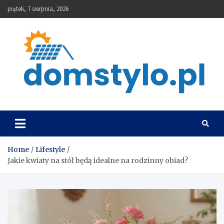
Skip
piątek, 7 sierpnia, 2026
to
content
DomStylo
Home
Lifestyle
Jakie kwiaty na stół będą idealne na rodzinny obiad?