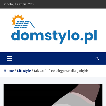
Skip
sobota, 8 sierpnia, 2026
to
content
DomStylo
Home
Lifestyle
Jak zrobić cele lęgowe dla gołębi?