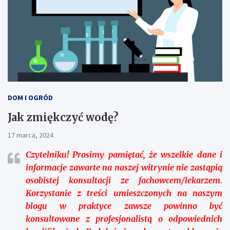
DOM I OGRÓD
Jak zmiękczyć wodę?
17 marca, 2024
Czytelniku!
Prosimy pamiętać, że wszelkie dane i
informacje zawarte na naszej witrynie nie zastąpią
osobistej konsultacji ze fachowcem/lekarzem.
Korzystanie z treści umieszczonych na naszym
blogu w praktyce zawsze powinno być
konsultowane z profesjonalistą o odpowiednich