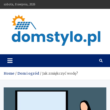
Skip
sobota, 8 sierpnia, 2026
to
content
DomStylo
Home
Dom i ogród
Jak zmiękczyć wodę?