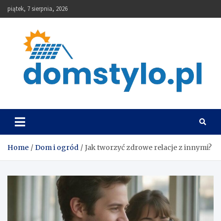
Skip
piątek, 7 sierpnia, 2026
to
content
DomStylo
Home
Dom i ogród
Jak tworzyć zdrowe relacje z innymi?