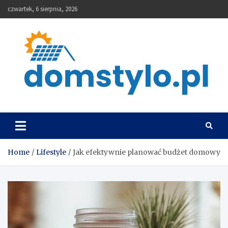
Skip
czwartek, 6 sierpnia, 2026
to
content
DomStylo
Home
Lifestyle
Jak efektywnie planować budżet domowy