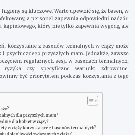
higieny są kluczowe. Warto upewnić się, że basen, w
ynfekowany, a personel zapewnia odpowiedni nadzór.
u kąpielowego, który nie tylko zapewnia wygodę, ale
ń, korzystanie z basenów termalnych w ciąży może
ak i psychicznego przyszłych mam. Jednakże, zawsze
oczęciem regularnych sesji w basenach termalnych,
ki ryzyka czy specyficzne warunki zdrowotne.
owinny być priorytetem podczas korzystania z tego
iąży?
rmalnych dla przyszłych mam?
dnie dla kobiet w ciąży?
iety w ciąży korzystające z basenów termalnych?
u dolegliwości związanych z ciążą?