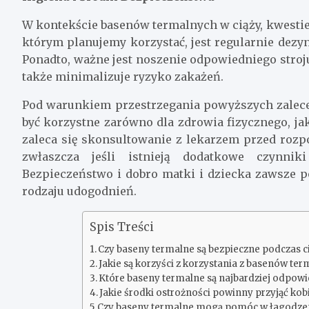
W kontekście basenów termalnych w ciąży, kwestie 
którym planujemy korzystać, jest regularnie dez
Ponadto, ważne jest noszenie odpowiedniego stroj
także minimalizuje ryzyko zakażeń.
Pod warunkiem przestrzegania powyższych zalece
być korzystne zarówno dla zdrowia fizycznego, j
zaleca się skonsultowanie z lekarzem przed rozp
zwłaszcza jeśli istnieją dodatkowe czynni
Bezpieczeństwo i dobro matki i dziecka zawsze p
rodzaju udogodnień.
Spis Treści
Czy baseny termalne są bezpieczne podczas c
Jakie są korzyści z korzystania z basenów te
Które baseny termalne są najbardziej odpowie
Jakie środki ostrożności powinny przyjąć kob
Czy baseny termalne mogą pomóc w łagodzeni