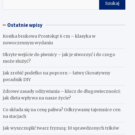
Szukaj
Ostatnie wpisy
Kostka brukowa Prostokąt 6 cm – klasyka w
nowoczesnym wydaniu
Ukryte wejście do piwnicy – jak je stworzyć i do czego
może służyć?
Jak zrobić pudełko na popcorn – łatwy i kreatywny
poradnik DIY
Zdrowe zasady odżywiania – klucz do długowieczności:
jak dieta wpływa na nasze życie?
Co składa się na cenę paliwa? Odkrywamy tajemnice cen
na stacjach
Jak wyszczuplić twarz fryzurą: 10 sprawdzonych trików