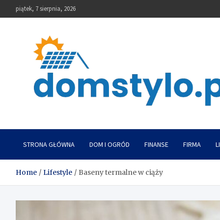
Skip
piątek, 7 sierpnia, 2026
to
content
DomStylo
STRONA GŁÓWNA
DOM I OGRÓD
FINANSE
FIRMA
L
Home
Lifestyle
Baseny termalne w ciąży