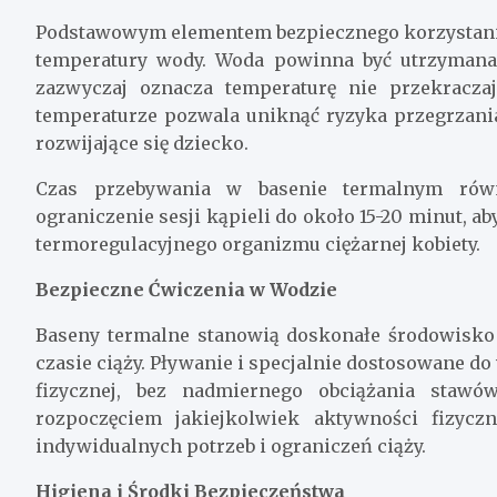
Podstawowym elementem bezpiecznego korzystania
temperatury wody. Woda powinna być utrzymana
zazwyczaj oznacza temperaturę nie przekracza
temperaturze pozwala uniknąć ryzyka przegrzan
rozwijające się dziecko.
Czas przebywania w basenie termalnym równ
ograniczenie sesji kąpieli do około 15-20 minut, 
termoregulacyjnego organizmu ciężarnej kobiety.
Bezpieczne Ćwiczenia w Wodzie
Baseny termalne stanowią doskonałe środowisk
czasie ciąży. Pływanie i specjalnie dostosowane 
fizycznej, bez nadmiernego obciążania stawó
rozpoczęciem jakiejkolwiek aktywności fizyc
indywidualnych potrzeb i ograniczeń ciąży.
Higiena i Środki Bezpieczeństwa