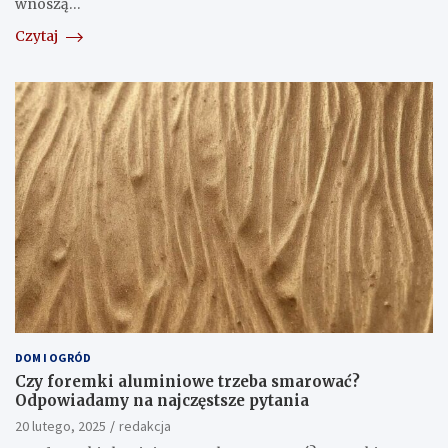
wnoszą…
Czytaj
DOM I OGRÓD
Czy foremki aluminiowe trzeba smarować?
Odpowiadamy na najczęstsze pytania
20 lutego, 2025
redakcja