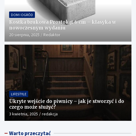
DOM I OGRÓD
Kostka brukowa Prostokąt 6 cm – klasyka w
nowoczesnym wydaniu
20 sierpnia, 2025
Redaktor
LIFESTYLE
Ukryte wejście do piwnicy – jak je stworzyć i do
czego może służyć?
3 kwietnia, 2025
redakcja
Warto przeczytać