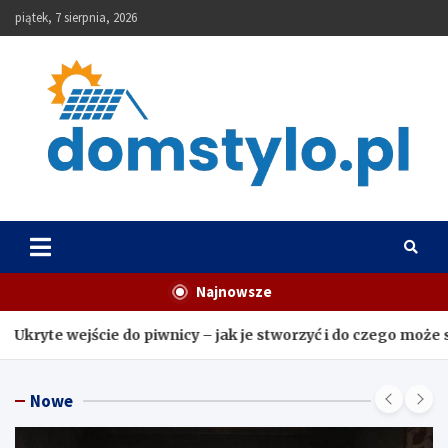
Skip
piątek, 7 sierpnia, 2026
to
content
DomStylo
Najnowsze
iwnicy – jak je stworzyć i do czego może służyć?
Jak zrobi
Nowe