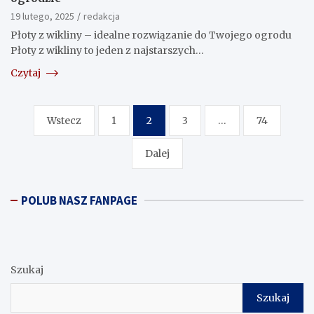
19 lutego, 2025
redakcja
Płoty z wikliny – idealne rozwiązanie do Twojego ogrodu
Płoty z wikliny to jeden z najstarszych…
Czytaj
Nawigacja
Wstecz
1
2
3
…
74
po
Dalej
wpisach
POLUB NASZ FANPAGE
Szukaj
Szukaj