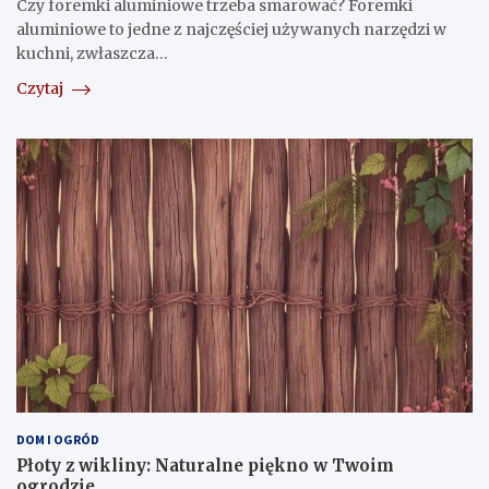
Czy foremki aluminiowe trzeba smarować? Foremki
aluminiowe to jedne z najczęściej używanych narzędzi w
kuchni, zwłaszcza…
Czytaj
DOM I OGRÓD
Płoty z wikliny: Naturalne piękno w Twoim
ogrodzie