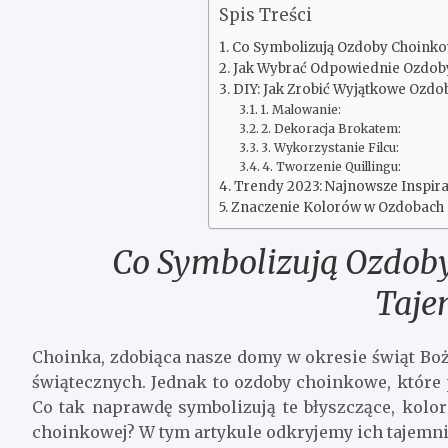
Spis Treści
Co Symbolizują Ozdoby Choinko
Jak Wybrać Odpowiednie Ozdo
DIY: Jak Zrobić Wyjątkowe Ozd
1. Malowanie:
2. Dekoracja Brokatem:
3. Wykorzystanie Filcu:
4. Tworzenie Quillingu:
Trendy 2023: Najnowsze Inspir
Znaczenie Kolorów w Ozdobach 
Co Symbolizują Ozdoby
Taje
Choinka, zdobiąca nasze domy w okresie świąt Boż
świątecznych. Jednak to ozdoby choinkowe, które
Co tak naprawdę symbolizują te błyszczące, kolo
choinkowej? W tym artykule odkryjemy ich tajemnice