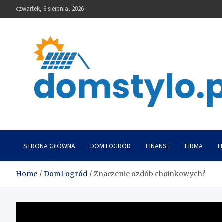
Skip
czwartek, 6 sierpnia, 2026
to
content
DomStylo
STRONA GŁÓWNA
DOM I OGRÓD
FINANSE
FIRMA
L
Home
Dom i ogród
Znaczenie ozdób choinkowych?