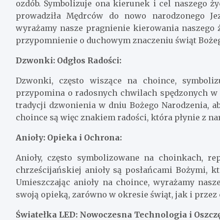
ozdób. Symbolizuje ona kierunek i cel naszego ży
prowadziła Mędrców do nowo narodzonego Jezu
wyrażamy nasze pragnienie kierowania naszego 
przypomnienie o duchowym znaczeniu świąt Bożeg
Dzwonki: Odgłos Radości:
Dzwonki, często wiszące na choince, symbolizu
przypomina o radosnych chwilach spędzonych w gr
tradycji dzwonienia w dniu Bożego Narodzenia, ab
choince są więc znakiem radości, która płynie z na
Anioły: Opieka i Ochrona:
Anioły, często symbolizowane na choinkach, re
chrześcijańskiej anioły są posłańcami Bożymi, k
Umieszczając anioły na choince, wyrażamy nasze 
swoją opieką, zarówno w okresie świąt, jak i przez 
Światełka LED: Nowoczesna Technologia i Oszczę