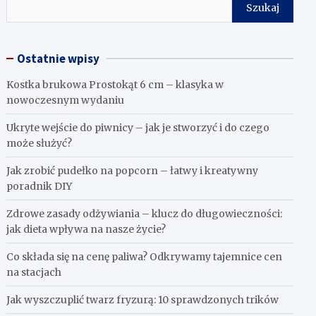
Szukaj
Ostatnie wpisy
Kostka brukowa Prostokąt 6 cm – klasyka w
nowoczesnym wydaniu
Ukryte wejście do piwnicy – jak je stworzyć i do czego
może służyć?
Jak zrobić pudełko na popcorn – łatwy i kreatywny
poradnik DIY
Zdrowe zasady odżywiania – klucz do długowieczności:
jak dieta wpływa na nasze życie?
Co składa się na cenę paliwa? Odkrywamy tajemnice cen
na stacjach
Jak wyszczuplić twarz fryzurą: 10 sprawdzonych trików