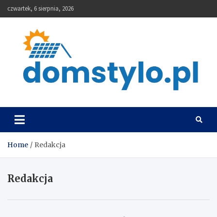
Skip
czwartek, 6 sierpnia, 2026
to
content
DomStylo
Home
Redakcja
Redakcja