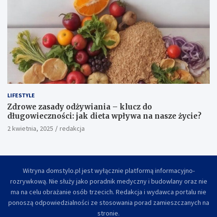
LIFESTYLE
Zdrowe zasady odżywiania – klucz do
długowieczności: jak dieta wpływa na nasze życie?
2 kwietnia, 2025
redakcja
Witryna domstylo.pl jest wyłącznie platformą informacyjno-
rozrywkową. Nie służy jako poradnik medyczny i budowlany oraz nie
ma na celu obrażanie osób trzecich. Redakcja i wydawca portalu nie
ponoszą odpowiedzialności ze stosowania porad zamieszczanych na
stronie.