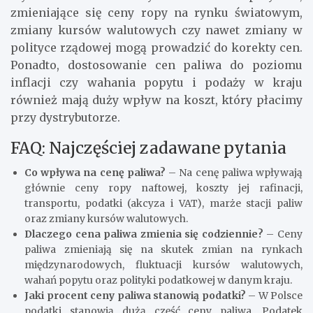
zmieniające się ceny ropy na rynku światowym,
zmiany kursów walutowych czy nawet zmiany w
polityce rządowej mogą prowadzić do korekty cen.
Ponadto, dostosowanie cen paliwa do poziomu
inflacji czy wahania popytu i podaży w kraju
również mają duży wpływ na koszt, który płacimy
przy dystrybutorze.
FAQ: Najczęściej zadawane pytania
Co wpływa na cenę paliwa?
– Na cenę paliwa wpływają
głównie ceny ropy naftowej, koszty jej rafinacji,
transportu, podatki (akcyza i VAT), marże stacji paliw
oraz zmiany kursów walutowych.
Dlaczego cena paliwa zmienia się codziennie?
– Ceny
paliwa zmieniają się na skutek zmian na rynkach
międzynarodowych, fluktuacji kursów walutowych,
wahań popytu oraz polityki podatkowej w danym kraju.
Jaki procent ceny paliwa stanowią podatki?
– W Polsce
podatki stanowią dużą część ceny paliwa. Podatek