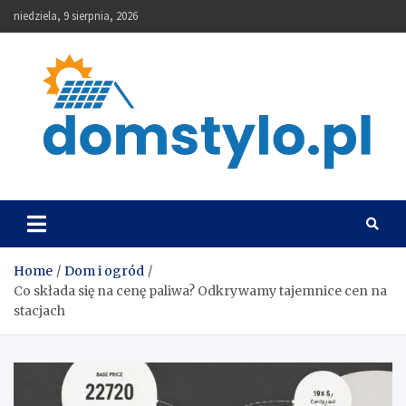
Skip
niedziela, 9 sierpnia, 2026
to
content
DomStylo
Home
Dom i ogród
Co składa się na cenę paliwa? Odkrywamy tajemnice cen na
stacjach