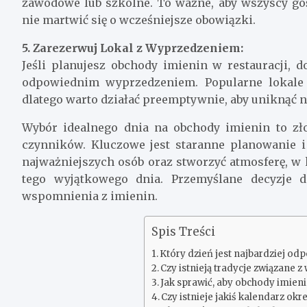
zawodowe lub szkolne. To ważne, aby wszyscy goś
nie martwić się o wcześniejsze obowiązki.
5. Zarezerwuj Lokal z Wyprzedzeniem:
Jeśli planujesz obchody imienin w restauracji,
odpowiednim wyprzedzeniem. Popularne lokale 
dlatego warto działać preemptywnie, aby uniknąć 
Wybór idealnego dnia na obchody imienin to zł
czynników. Kluczowe jest staranne planowanie 
najważniejszych osób oraz stworzyć atmosferę, w k
tego wyjątkowego dnia. Przemyślane decyzje d
wspomnienia z imienin.
Spis Treści
Który dzień jest najbardziej o
Czy istnieją tradycje związane 
Jak sprawić, aby obchody imien
Czy istnieje jakiś kalendarz okr