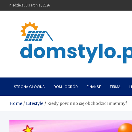
Skip
niedziela, 9 sierpnia, 2026
to
content
DomStylo
STRONA GŁÓWNA
DOM I OGRÓD
FINANSE
FIRMA
L
Home
Lifestyle
Kiedy powinno się obchodzić imieniny?