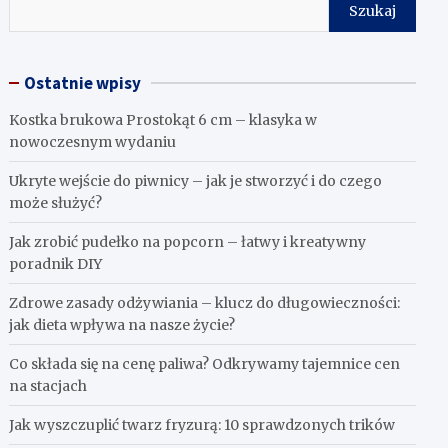
Szukaj
Ostatnie wpisy
Kostka brukowa Prostokąt 6 cm – klasyka w
nowoczesnym wydaniu
Ukryte wejście do piwnicy – jak je stworzyć i do czego
może służyć?
Jak zrobić pudełko na popcorn – łatwy i kreatywny
poradnik DIY
Zdrowe zasady odżywiania – klucz do długowieczności:
jak dieta wpływa na nasze życie?
Co składa się na cenę paliwa? Odkrywamy tajemnice cen
na stacjach
Jak wyszczuplić twarz fryzurą: 10 sprawdzonych trików