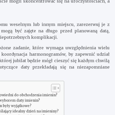
cie mogli skoncentrować się na uroczystościach, a
 domu weselnym lub innym miejscu, zarezerwuj je z
mogą być zajęte na długo przed planowaną datą,
niepotrzebnych komplikacji.
ożone zadanie, które wymaga uwzględnienia wielu
i koordynacja harmonogramów, by zapewnić udział
tórej jubilat będzie mógł cieszyć się każdym chwilą
otyczące daty przekładają się na niezapomniane
dpowiedni do obchodzenia imienin?
z wyborem daty imienin?
in były wyjątkowe?
eślający idealny dzień na imieniny?