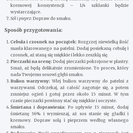
kremowej konsystencji – 1/4 szklanki będzie
wystarczające.
Sól i pieprz:
Dopraw do smaku.
Sposób przygotowania:
Cebula i czosnek na początek:
Rozgrzej niewielką ilość
masła klarowanego na patelni. Dodaj posiekaną cebulę i
czosnek, aż staną się miękkie i lekko zeszklą się.
Pieczarki na scenę:
Dodaj pieczarki pokrojone w plastry.
Smaż, aż będą delikatnie zrumienione. To proces, który
nada Twojemu sosowi głębi smaku.
Bulion warzywny:
Wlej bulion warzywny do patelni z
warzywami. Odczekaj, aż całość zagotuje się, a potem
zmniejsz ogień i gotuj przez około 15 minut. W tym
czasie pieczarki powinny stać się miękkie i soczyste.
Śmietana i doprawienia:
Po upływie 15 minut, dodaj
śmietanę 36% i wymieszaj, aż sos stanie się gładki i
kremowy. Dopraw solą i pieprzem według własnego
smaku.