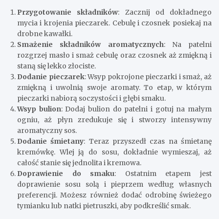
Przygotowanie składników
: Zacznij od dokładnego
mycia i krojenia pieczarek. Cebulę i czosnek posiekaj na
drobne kawałki.
Smażenie składników aromatycznych
: Na patelni
rozgrzej masło i smaż cebulę oraz czosnek aż zmiękną i
staną się lekko złociste.
Dodanie pieczarek
: Wsyp pokrojone pieczarki i smaż, aż
zmiękną i uwolnią swoje aromaty. To etap, w którym
pieczarki nabiorą soczystości i głębi smaku.
Wsyp bulion
: Dodaj bulion do patelni i gotuj na małym
ogniu, aż płyn zredukuje się i stworzy intensywny
aromatyczny sos.
Dodanie śmietany
: Teraz przyszedł czas na śmietanę
kremówkę. Wlej ją do sosu, dokładnie wymieszaj, aż
całość stanie się jednolita i kremowa.
Doprawienie do smaku
: Ostatnim etapem jest
doprawienie sosu solą i pieprzem według własnych
preferencji. Możesz również dodać odrobinę świeżego
tymianku lub natki pietruszki, aby podkreślić smak.