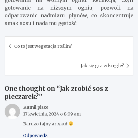
gotowanie na niższym ogniu, pozwoli na
odparowanie nadmiaru płynów, co skoncentruje
smak sosu i nada mu gęstość.
Nawigacja
Co to jest wegetacja roślin?
wpisu
Jak się gra w kręgle?
One thought on “
Jak zrobić sos z
pieczarek?
”
Kamil
pisze:
17 kwietnia, 2024 o 8:09 am
Bardzo fajny artykuł
Odpowiedz