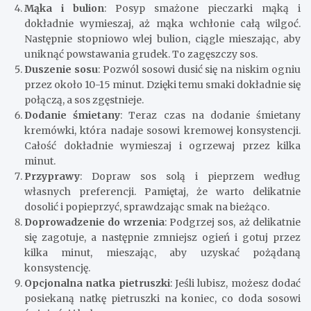
Mąka i bulion
: Posyp smażone pieczarki mąką i
dokładnie wymieszaj, aż mąka wchłonie całą wilgoć.
Następnie stopniowo wlej bulion, ciągle mieszając, aby
uniknąć powstawania grudek. To zagęszczy sos.
Duszenie sosu
: Pozwól sosowi dusić się na niskim ogniu
przez około 10-15 minut. Dzięki temu smaki dokładnie się
połączą, a sos zgęstnieje.
Dodanie śmietany
: Teraz czas na dodanie śmietany
kremówki, która nadaje sosowi kremowej konsystencji.
Całość dokładnie wymieszaj i ogrzewaj przez kilka
minut.
Przyprawy
: Dopraw sos solą i pieprzem według
własnych preferencji. Pamiętaj, że warto delikatnie
dosolić i popieprzyć, sprawdzając smak na bieżąco.
Doprowadzenie do wrzenia
: Podgrzej sos, aż delikatnie
się zagotuje, a następnie zmniejsz ogień i gotuj przez
kilka minut, mieszając, aby uzyskać pożądaną
konsystencję.
Opcjonalna natka pietruszki
: Jeśli lubisz, możesz dodać
posiekaną natkę pietruszki na koniec, co doda sosowi