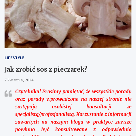
LIFESTYLE
Jak zrobić sos z pieczarek?
7 kwietnia, 2024
Czytelniku!
Prosimy pamiętać, że wszystkie porady
oraz porady wprowadzone na naszej stronie nie
zastępują osobistej konsultacji ze
specjalistą/profesjonalistą. Korzystanie z informacji
zawartych na naszym blogu w praktyce zawsze
powinno być konsultowane z odpowiednio