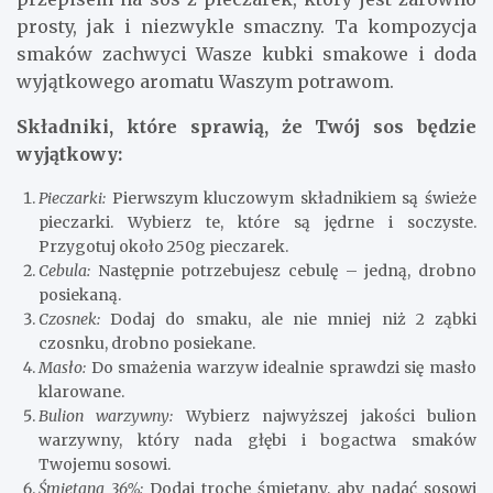
prosty, jak i niezwykle smaczny. Ta kompozycja
smaków zachwyci Wasze kubki smakowe i doda
wyjątkowego aromatu Waszym potrawom.
Składniki, które sprawią, że Twój sos będzie
wyjątkowy:
Pieczarki:
Pierwszym kluczowym składnikiem są świeże
pieczarki. Wybierz te, które są jędrne i soczyste.
Przygotuj około 250g pieczarek.
Cebula:
Następnie potrzebujesz cebulę – jedną, drobno
posiekaną.
Czosnek:
Dodaj do smaku, ale nie mniej niż 2 ząbki
czosnku, drobno posiekane.
Masło:
Do smażenia warzyw idealnie sprawdzi się masło
klarowane.
Bulion warzywny:
Wybierz najwyższej jakości bulion
warzywny, który nada głębi i bogactwa smaków
Twojemu sosowi.
Śmietana 36%:
Dodaj trochę śmietany, aby nadać sosowi