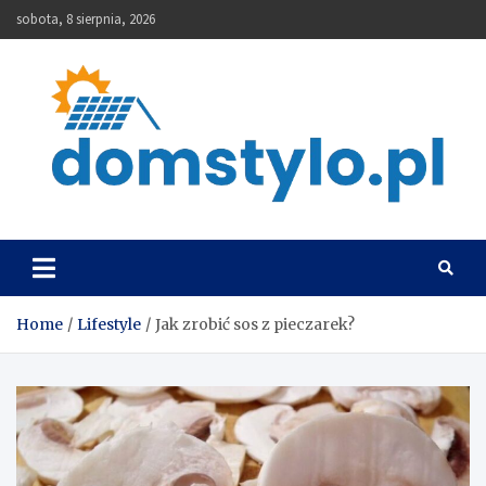
Skip
sobota, 8 sierpnia, 2026
to
content
DomStylo
Home
Lifestyle
Jak zrobić sos z pieczarek?