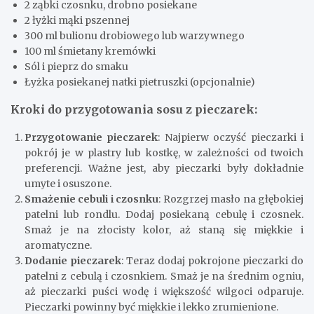
2 ząbki czosnku, drobno posiekane
2 łyżki mąki pszennej
300 ml bulionu drobiowego lub warzywnego
100 ml śmietany kremówki
Sól i pieprz do smaku
Łyżka posiekanej natki pietruszki (opcjonalnie)
Kroki do przygotowania sosu z pieczarek:
Przygotowanie pieczarek
: Najpierw oczyść pieczarki i
pokrój je w plastry lub kostkę, w zależności od twoich
preferencji. Ważne jest, aby pieczarki były dokładnie
umyte i osuszone.
Smażenie cebuli i czosnku
: Rozgrzej masło na głębokiej
patelni lub rondlu. Dodaj posiekaną cebulę i czosnek.
Smaż je na złocisty kolor, aż staną się miękkie i
aromatyczne.
Dodanie pieczarek
: Teraz dodaj pokrojone pieczarki do
patelni z cebulą i czosnkiem. Smaż je na średnim ogniu,
aż pieczarki puści wodę i większość wilgoci odparuje.
Pieczarki powinny być miękkie i lekko zrumienione.