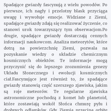
Spadające gwiazdy fascynują z wielu powodów. Po
pierwsze, ich nagły i przelotny blask przyciąga
uwagę i wywołuje emocje. Widziane z Ziemi,
spadające gwiazdy zdają się realizować życzenie, co
stanowi urok towarzyszący tym obserwacjom.Po
drugie, spadające gwiazdy dostarczają cennych
informacji naukowcom. Analiza meteorytów, które
dotrą na powierzchnię Ziemi, pozwala na
pozyskanie wiedzy o składzie chemicznym
kosmicznych obiektów. Te informacje mogą
przyczynić się do lepszego zrozumienia genezy
Układu Słonecznego i ewolucji kosmicznych
ciał.Fascynujące jest również to, że spadające
gwiazdy stanowią część szerszego zjawiska, jakim
są roje meteorów. Te regularne zjawiska
astronomiczne pochodzą z komet lub planetoid,
które zostawiają wokół Słońca chmurę pyłu i
drobnych odłamków. Gdy Ziemia przecina orbitę