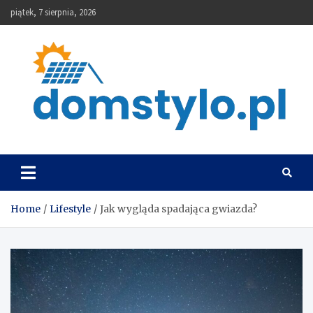
Skip
piątek, 7 sierpnia, 2026
to
content
DomStylo
Home
Lifestyle
Jak wygląda spadająca gwiazda?