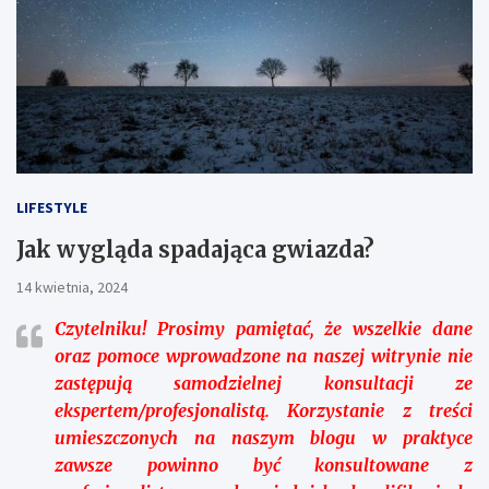
LIFESTYLE
Jak wygląda spadająca gwiazda?
14 kwietnia, 2024
Czytelniku!
Prosimy pamiętać, że wszelkie dane
oraz pomoce wprowadzone na naszej witrynie nie
zastępują samodzielnej konsultacji ze
ekspertem/profesjonalistą. Korzystanie z treści
umieszczonych na naszym blogu w praktyce
zawsze powinno być konsultowane z