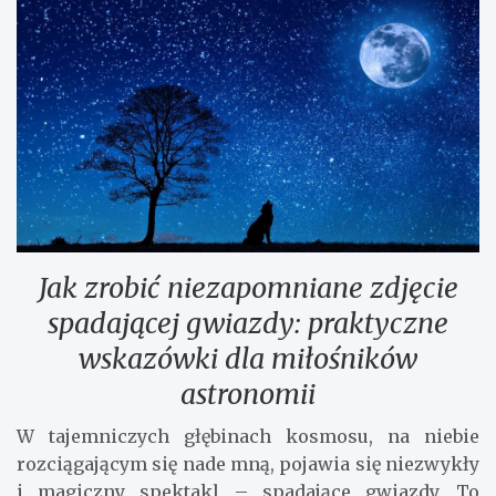
Jak zrobić niezapomniane zdjęcie
spadającej gwiazdy: praktyczne
wskazówki dla miłośników
astronomii
W tajemniczych głębinach kosmosu, na niebie
rozciągającym się nade mną, pojawia się niezwykły
i magiczny spektakl – spadające gwiazdy. To