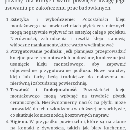
powody, dla których warto poświęcić uwagę jego
usuwaniu po zakończeniu prac budowlanych.
Estetyka i wykończenie
: Pozostałości kleju
montażowego na powierzchniach płytek ceramicznych
mogą negatywnie wpływać na estetykę całego projektu.
Nierówności, zabrudzenia i resztki kleju stanowią
widoczne mankamenty, które warto wyeliminować.
Przygotowanie podłoża
: Jeśli planujesz przeprowadzić
kolejne prace remontowe lub budowlane, konieczne jest
usunięcie kleju montażowego, aby zapewnić
odpowiednie przygotowanie podłoża. Nowe warstwy
kleju lub farby będą trudniejsze do nałożenia na
nierówną i zabrudzoną powierzchnię.
Trwałość i funkcjonalność
: Pozostałości kleju
montażowego mogą wpłynąć na trwałość płytek
ceramicznych. Nierównomierny nacisk na płytki może
prowadzić do ich uszkodzenia w dłuższej perspektywie,
co skutkuje koniecznością kosztownych napraw.
Higiena
: W przypadku powierzchni, które są narażone
na kontakt z żywnością, takich jak blaty kuchenne,