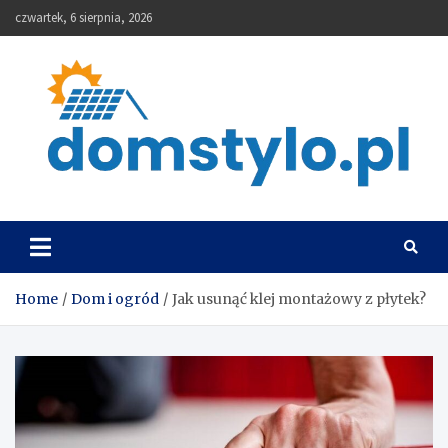
Skip
czwartek, 6 sierpnia, 2026
to
content
DomStylo
Home
Dom i ogród
Jak usunąć klej montażowy z płytek?