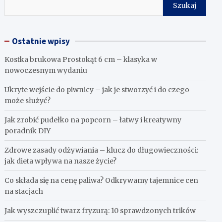
Szukaj
Ostatnie wpisy
Kostka brukowa Prostokąt 6 cm – klasyka w
nowoczesnym wydaniu
Ukryte wejście do piwnicy – jak je stworzyć i do czego
może służyć?
Jak zrobić pudełko na popcorn – łatwy i kreatywny
poradnik DIY
Zdrowe zasady odżywiania – klucz do długowieczności:
jak dieta wpływa na nasze życie?
Co składa się na cenę paliwa? Odkrywamy tajemnice cen
na stacjach
Jak wyszczuplić twarz fryzurą: 10 sprawdzonych trików