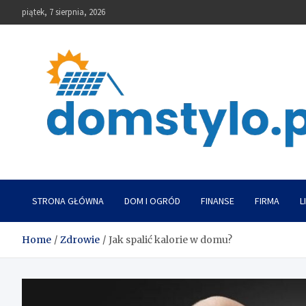
Skip
piątek, 7 sierpnia, 2026
to
content
DomStylo
STRONA GŁÓWNA
DOM I OGRÓD
FINANSE
FIRMA
L
Home
Zdrowie
Jak spalić kalorie w domu?