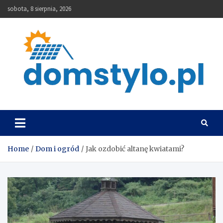
Skip
sobota, 8 sierpnia, 2026
to
content
DomStylo
Home
Dom i ogród
Jak ozdobić altanę kwiatami?