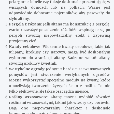
pelargonie, lobelie czy fuksje doskonale prezentują się w
wiszących donicach lub na półkach. Ważne jest
odpowiednie doboranie pojemników, aby pasowały do
stylu altany.
Pergola z różami
: Jeśli altana ma konstrukcję z pergolą,
warto rozważyć posadzenie róż. Róże wspinające się po
pergoli stworzą niepowtarzalny efekt i zapewnią
przyjemny cień.
Kwiaty cebulowe
: Wiosenne kwiaty cebulowe, takie jak
tulipany, krokusy czy narcyzy, mogą być doskonałym
wyborem do aranżacji altany. Sadzone wokół altany,
stworzą urokliwy kwietnik.
Wertykalne ogrody
: Jednym z bardziej zaawansowanych
pomysłów jest stworzenie wertykalnych ogrodów.
Można wykorzystać specjalne moduły na kwiaty, które
umożliwiają tworzenie żywych ścian z roślin. To nie
tylko efektowne, ale także oszczędza miejsce.
Rośliny wrzosowate
: Altanę można ozdobić również
roślinami wrzosowatymi, takimi jak wrzosy czy borówki.
Dają one niepowtarzalny charakter i doskonale
komponują się z naturalnym otoczeniem.