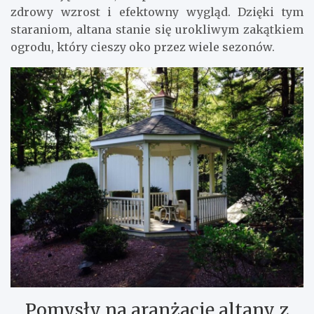
zdrowy wzrost i efektowny wygląd. Dzięki tym
staraniom, altana stanie się urokliwym zakątkiem
ogrodu, który cieszy oko przez wiele sezonów.
Pomysły na aranżację altany z