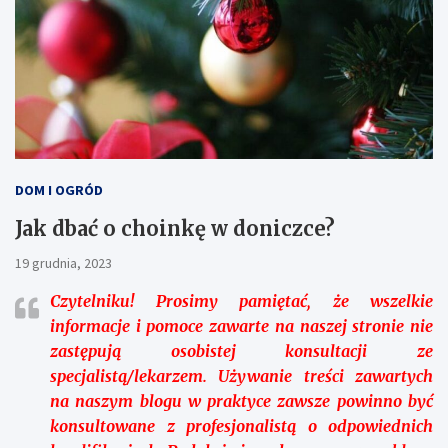
DOM I OGRÓD
Jak dbać o choinkę w doniczce?
19 grudnia, 2023
Czytelniku!
Prosimy pamiętać, że wszelkie
informacje i pomoce zawarte na naszej stronie nie
zastępują osobistej konsultacji ze
specjalistą/lekarzem. Używanie treści zawartych
na naszym blogu w praktyce zawsze powinno być
konsultowane z profesjonalistą o odpowiednich