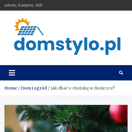
Skip
sobota, 8 sierpnia, 2026
to
content
DomStylo
Home
Dom i ogród
Jak dbać o choinkę w doniczce?