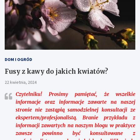
DOM I OGRÓD
Fusy z kawy do jakich kwiatów?
22 kwietnia, 2024
Czytelniku!
Prosimy pamiętać, że wszelkie
informacje oraz informacje zawarte na naszej
stronie nie zastąpią samodzielnej konsultacji ze
ekspertem/profesjonalistą. Branie przykładu z
informacji zawartych na naszym blogu w praktyce
zawsze powinno być konsultowane z