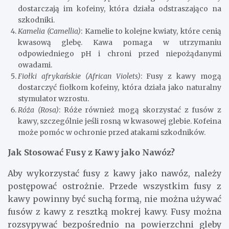
dostarczają im kofeiny, która działa odstraszająco na
szkodniki.
Kamelia (Camellia)
: Kamelie to kolejne kwiaty, które cenią
kwasową glebę. Kawa pomaga w utrzymaniu
odpowiedniego pH i chroni przed niepożądanymi
owadami.
Fiołki afrykańskie (African Violets)
: Fusy z kawy mogą
dostarczyć fiołkom kofeiny, która działa jako naturalny
stymulator wzrostu.
Róża (Rosa)
: Róże również mogą skorzystać z fusów z
kawy, szczególnie jeśli rosną w kwasowej glebie. Kofeina
może pomóc w ochronie przed atakami szkodników.
Jak Stosować Fusy z Kawy jako Nawóz?
Aby wykorzystać fusy z kawy jako nawóz, należy
postępować ostrożnie. Przede wszystkim fusy z
kawy powinny być suchą formą, nie można używać
fusów z kawy z resztką mokrej kawy. Fusy można
rozsypywać bezpośrednio na powierzchni gleby