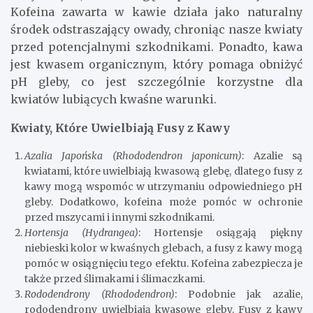
Kofeina zawarta w kawie działa jako naturalny
środek odstraszający owady, chroniąc nasze kwiaty
przed potencjalnymi szkodnikami. Ponadto, kawa
jest kwasem organicznym, który pomaga obniżyć
pH gleby, co jest szczególnie korzystne dla
kwiatów lubiących kwaśne warunki.
Kwiaty, Które Uwielbiają Fusy z Kawy
Azalia Japońska (Rhododendron japonicum)
: Azalie są
kwiatami, które uwielbiają kwasową glebę, dlatego fusy z
kawy mogą wspomóc w utrzymaniu odpowiedniego pH
gleby. Dodatkowo, kofeina może pomóc w ochronie
przed mszycami i innymi szkodnikami.
Hortensja (Hydrangea)
: Hortensje osiągają piękny
niebieski kolor w kwaśnych glebach, a fusy z kawy mogą
pomóc w osiągnięciu tego efektu. Kofeina zabezpiecza je
także przed ślimakami i ślimaczkami.
Rododendrony (Rhododendron)
: Podobnie jak azalie,
rododendrony uwielbiają kwasowe gleby. Fusy z kawy