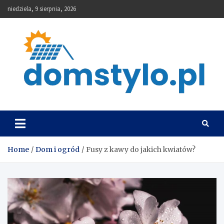
Skip
niedziela, 9 sierpnia, 2026
to
content
DomStylo
Home
Dom i ogród
Fusy z kawy do jakich kwiatów?