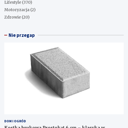
Lifestyle
(370)
Motoryzacja
(2)
Zdrowie
(20)
Nie przegap
DOM I OGRÓD
Kostka brukowa Prostokąt 6 cm – klasyka w