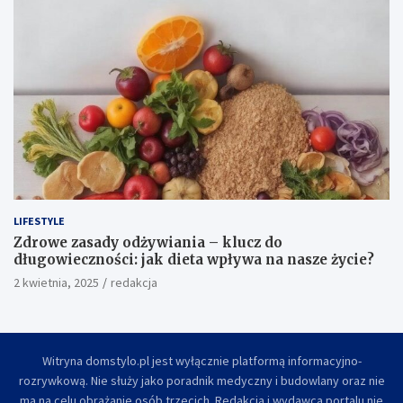
LIFESTYLE
Zdrowe zasady odżywiania – klucz do
długowieczności: jak dieta wpływa na nasze życie?
2 kwietnia, 2025
redakcja
Witryna domstylo.pl jest wyłącznie platformą informacyjno-
rozrywkową. Nie służy jako poradnik medyczny i budowlany oraz nie
ma na celu obrażanie osób trzecich. Redakcja i wydawca portalu nie