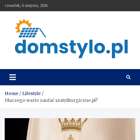
Skip
czwartek, 6 sierpnia, 2026
to
content
DomStylo
Home
Lifestyle
Dlaczego warto zaufać szatyliturgiczne.pl?