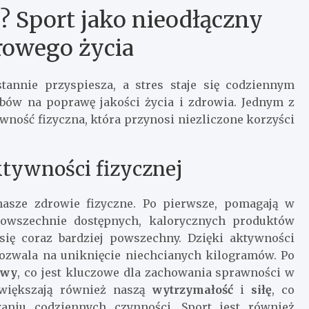
? Sport jako nieodłączny
rowego życia
tannie przyspiesza, a stres staje się codziennym
bów na poprawę jakości życia i zdrowia. Jednym z
wność fizyczna, która przynosi niezliczone korzyści
ktywności fizycznej
asze zdrowie fizyczne. Po pierwsze, pomagają w
powszechnie dostępnych, kalorycznych produktów
się coraz bardziej powszechny. Dzięki aktywności
pozwala na uniknięcie niechcianych kilogramów. Po
awy
, co jest kluczowe dla zachowania sprawności w
 zwiększają również naszą
wytrzymałość
i
siłę
, co
niu codziennych czynności. Sport jest również