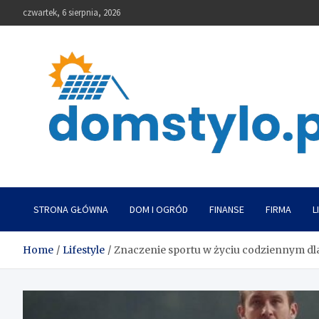
Skip
czwartek, 6 sierpnia, 2026
to
content
DomStylo
STRONA GŁÓWNA
DOM I OGRÓD
FINANSE
FIRMA
L
Home
Lifestyle
Znaczenie sportu w życiu codziennym dl