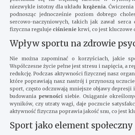
niezwykle istotny dla układu
krążenia
. Ćwiczeni
podnosząc jednocześnie poziom dobrego choles
sercowo-naczyniowych, takich jak zawał serca
fizyczna reguluje
ciśnienie
krwi, co jest kluczowe
Wpływ sportu na zdrowie psy
Nie można zapominać o korzyściach, jakie sp
Współczesne życie pełne jest stresu i napięcia, a 
redukcję. Podczas aktywności fizycznej nasz orga
które poprawiają nasz nastrój i przynoszą uczuci
sport, często odczuwają mniejsze objawy depresji 
budowania
pewności
siebie. Osiąganie określon
wyników, czy utraty wagi, daje poczucie satysfak
aktywność fizyczna poprawia jakość snu, co jest kl
Sport jako element społeczny