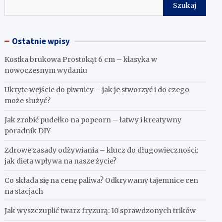
Szukaj
Ostatnie wpisy
Kostka brukowa Prostokąt 6 cm – klasyka w
nowoczesnym wydaniu
Ukryte wejście do piwnicy – jak je stworzyć i do czego
może służyć?
Jak zrobić pudełko na popcorn – łatwy i kreatywny
poradnik DIY
Zdrowe zasady odżywiania – klucz do długowieczności:
jak dieta wpływa na nasze życie?
Co składa się na cenę paliwa? Odkrywamy tajemnice cen
na stacjach
Jak wyszczuplić twarz fryzurą: 10 sprawdzonych trików