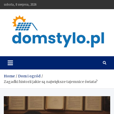
Skip
sobota, 8 sierpnia, 2026
to
content
DomStylo
Home
Dom i ogród
Zagadki historii jakie są największe tajemnice świata?