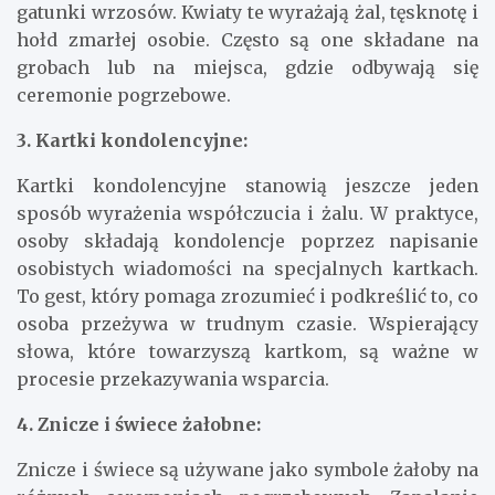
gatunki wrzosów. Kwiaty te wyrażają żal, tęsknotę i
hołd zmarłej osobie. Często są one składane na
grobach lub na miejsca, gdzie odbywają się
ceremonie pogrzebowe.
3. Kartki kondolencyjne:
Kartki kondolencyjne stanowią jeszcze jeden
sposób wyrażenia współczucia i żalu. W praktyce,
osoby składają kondolencje poprzez napisanie
osobistych wiadomości na specjalnych kartkach.
To gest, który pomaga zrozumieć i podkreślić to, co
osoba przeżywa w trudnym czasie. Wspierający
słowa, które towarzyszą kartkom, są ważne w
procesie przekazywania wsparcia.
4. Znicze i świece żałobne:
Znicze i świece są używane jako symbole żałoby na