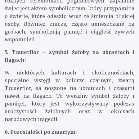
różnych ceremoniach pogrzebowych. Zapalanie
świec jest aktem symbolicznym, który przypomina
o świetle, które odeszło wraz ze śmiercią bliskiej
osoby. Również znicze, często umieszczane na
grobach, symbolizują pamięć i ciągłość żywych
wspomnień.
5. Trauerflor – symbol żałoby na ubraniach i
flagach:
W niektórych kulturach i okolicznościach,
specjalne wstęgi w kolorze czarnym, zwaną
Trauerflor, są noszone na ubraniach i czasami
nawet na flagach. To wyraźny symbol żałoby i
pamięci, który jest wykorzystywany podczas
uroczystości żałobnych oraz w okresach
narodowych tragedii.
6. Pozostałości po zmarłym: