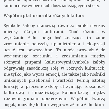
solidarność wobec osób doświadczających straty.
Wspólna platforma dla różnych kultur:
Symbole żałoby stanowią również punkt styczny
między różnymi kulturami. Choć różnice w
wyrażaniu żalu mogą być znaczące, to samo
zrozumienie potrzeby upamiętnienia i ekspresji
uczuć jest powszechne. To może prowadzić do
wzajemnego szacunku i zrozumienia między
różnymi grupami kulturowymi.Symbole żałoby
odgrywają zasadniczą rolę w różnych kulturach,
nie tylko jako wyraz emocji, ale także jako nośniki
unikalnych przekonań i wartości. Pełnią istotną
funkcję w procesie żałoby, utrzymując tożsamość
kulturową i umożliwiając komunikację między
różnymi grupami społecznymi. Wspólnie tworzą
bogatą mozaikę kulturowego wyrażania żalu, które