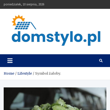
Skip
poniedziałek, 10 sierpnia, 2026
to
content
DomStylo
Home
Lifestyle
Symbol żałoby.