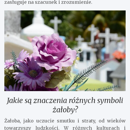
zasługuje na szacunek i zrozumienie.
Jakie są znaczenia różnych symboli
żałoby?
Żałoba, jako uczucie smutku i straty, od wieków
towarzyszy ludzkości. W różnych kulturach i