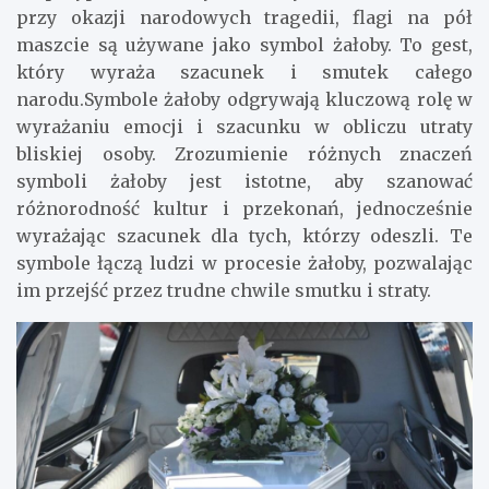
przy okazji narodowych tragedii, flagi na pół
maszcie są używane jako symbol żałoby. To gest,
który wyraża szacunek i smutek całego
narodu.Symbole żałoby odgrywają kluczową rolę w
wyrażaniu emocji i szacunku w obliczu utraty
bliskiej osoby. Zrozumienie różnych znaczeń
symboli żałoby jest istotne, aby szanować
różnorodność kultur i przekonań, jednocześnie
wyrażając szacunek dla tych, którzy odeszli. Te
symbole łączą ludzi w procesie żałoby, pozwalając
im przejść przez trudne chwile smutku i straty.