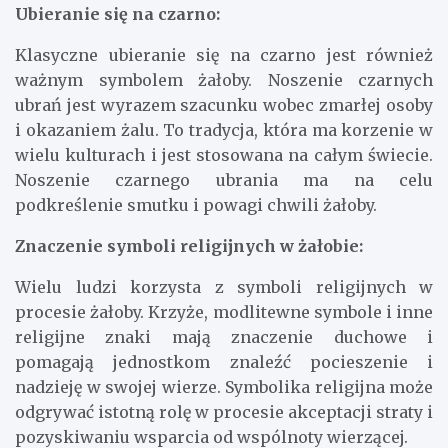
Ubieranie się na czarno:
Klasyczne ubieranie się na czarno jest również
ważnym symbolem żałoby. Noszenie czarnych
ubrań jest wyrazem szacunku wobec zmarłej osoby
i okazaniem żalu. To tradycja, która ma korzenie w
wielu kulturach i jest stosowana na całym świecie.
Noszenie czarnego ubrania ma na celu
podkreślenie smutku i powagi chwili żałoby.
Znaczenie symboli religijnych w żałobie:
Wielu ludzi korzysta z symboli religijnych w
procesie żałoby. Krzyże, modlitewne symbole i inne
religijne znaki mają znaczenie duchowe i
pomagają jednostkom znaleźć pocieszenie i
nadzieję w swojej wierze. Symbolika religijna może
odgrywać istotną rolę w procesie akceptacji straty i
pozyskiwaniu wsparcia od wspólnoty wierzącej.