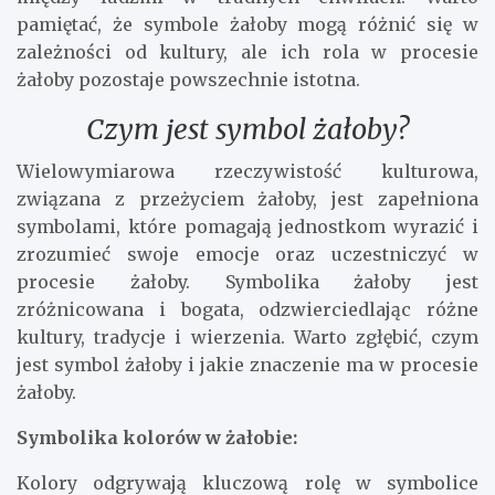
pamiętać, że symbole żałoby mogą różnić się w
zależności od kultury, ale ich rola w procesie
żałoby pozostaje powszechnie istotna.
Czym jest symbol żałoby?
Wielowymiarowa rzeczywistość kulturowa,
związana z przeżyciem żałoby, jest zapełniona
symbolami, które pomagają jednostkom wyrazić i
zrozumieć swoje emocje oraz uczestniczyć w
procesie żałoby. Symbolika żałoby jest
zróżnicowana i bogata, odzwierciedlając różne
kultury, tradycje i wierzenia. Warto zgłębić, czym
jest symbol żałoby i jakie znaczenie ma w procesie
żałoby.
Symbolika kolorów w żałobie:
Kolory odgrywają kluczową rolę w symbolice