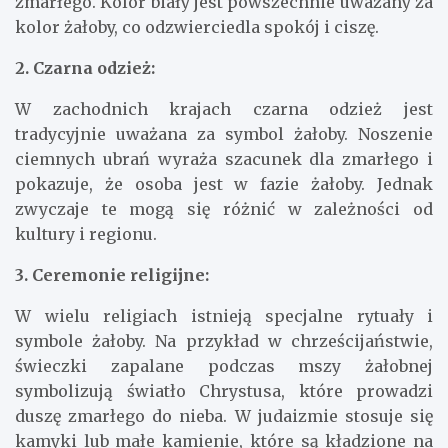
zmarłego. Kolor biały jest powszechnie uważany za
kolor żałoby, co odzwierciedla spokój i ciszę.
2. Czarna odzież:
W zachodnich krajach czarna odzież jest
tradycyjnie uważana za symbol żałoby. Noszenie
ciemnych ubrań wyraża szacunek dla zmarłego i
pokazuje, że osoba jest w fazie żałoby. Jednak
zwyczaje te mogą się różnić w zależności od
kultury i regionu.
3. Ceremonie religijne:
W wielu religiach istnieją specjalne rytuały i
symbole żałoby. Na przykład w chrześcijaństwie,
świeczki zapalane podczas mszy żałobnej
symbolizują światło Chrystusa, które prowadzi
duszę zmarłego do nieba. W judaizmie stosuje się
kamyki lub małe kamienie, które są kładzione na