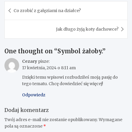
Nawigacja
Co zrobić z gałęziami na działce?
wpisu
Jak długo żyją koty dachowce?
One thought on “
Symbol żałoby.
”
Cezary
pisze:
17 kwietnia, 2024 o 8:11 am
Dzięki temu wpisowi rozbudziłeś moją pasję do
tego tematu. Chcę dowiedzieć się więcej!
Odpowiedz
Dodaj komentarz
Twój adres e-mail nie zostanie opublikowany.
Wymagane
pola są oznaczone
*