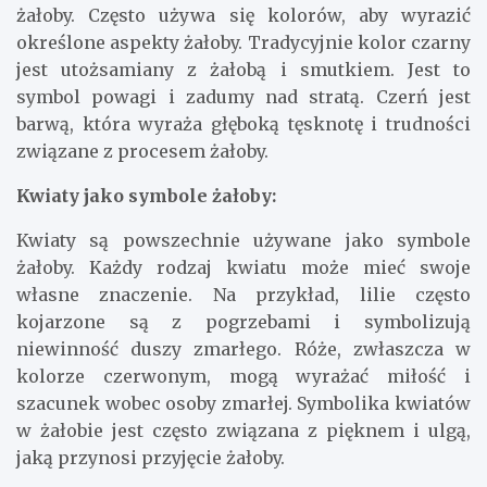
żałoby. Często używa się kolorów, aby wyrazić
określone aspekty żałoby. Tradycyjnie kolor czarny
jest utożsamiany z żałobą i smutkiem. Jest to
symbol powagi i zadumy nad stratą. Czerń jest
barwą, która wyraża głęboką tęsknotę i trudności
związane z procesem żałoby.
Kwiaty jako symbole żałoby:
Kwiaty są powszechnie używane jako symbole
żałoby. Każdy rodzaj kwiatu może mieć swoje
własne znaczenie. Na przykład, lilie często
kojarzone są z pogrzebami i symbolizują
niewinność duszy zmarłego. Róże, zwłaszcza w
kolorze czerwonym, mogą wyrażać miłość i
szacunek wobec osoby zmarłej. Symbolika kwiatów
w żałobie jest często związana z pięknem i ulgą,
jaką przynosi przyjęcie żałoby.