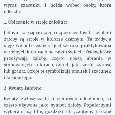
wyraz szacunku i hołdu wobec osoby, która
odeszła.
1. Ubieranie w stroje żałobne:
Jednym z najbardziej rozpoznawalnych symboli
żałoby są stroje w kolorze czarnym. Ta tradycja
sięga wielu lat wstecz i jest szeroko praktykowana
w różnych kulturach na całym świecie. Osoby, które
przeżywają żałobę, często noszą ubrania w
stonowanych kolorach, takich jak czerń, szarość
lub granat. Stroje te symbolizują smutek i szacunek
dla zmarłego.
2. Kwiaty żałobne:
Kwiaty, zwłaszcza te o ciemnych odcieniach, są
często używane jako symbol żałoby. Popularnymi
wyborami są lilie, goździki, chryzantemy i różne