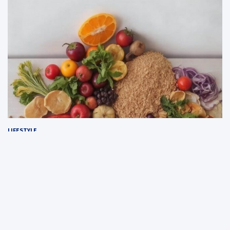
LIFESTYLE
Zdrowe zasady odżywiania – klucz do
długowieczności: jak dieta wpływa na nasze życie?
2 kwietnia, 2025
redakcja
Witryna domstylo.pl jest wyłącznie platformą informacyjno-
rozrywkową. Nie służy jako poradnik medyczny i budowlany oraz nie