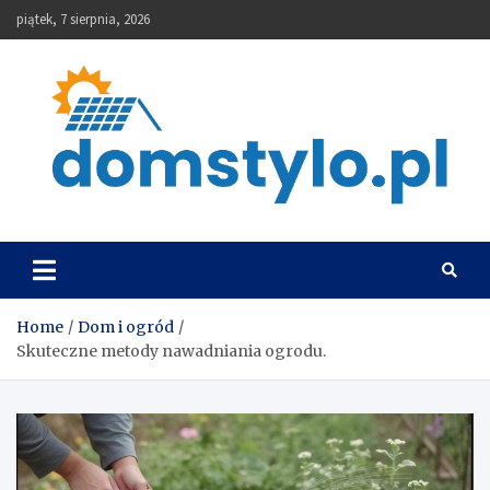
Skip
piątek, 7 sierpnia, 2026
to
content
DomStylo
Home
Dom i ogród
Skuteczne metody nawadniania ogrodu.