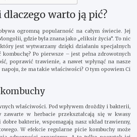
dlaczego warto ją pić?
dobywa ogromną popularność na całym świecie. Jej
Mongolii, gdzie była znana jako „eliksir życia”. To nic
który jest wytwarzany dzięki działaniu specjalnych
pić kombuchę? Po pierwsze – jest pełna zdrowotnych
ść, poprawić trawienie, a nawet wpłynąć na nasze
m napoju, że ma takie właściwości? O tym opowiem Ci
a kombuchy
wnych właściwości. Pod wpływem drożdży i bakterii,
ry zawarte w herbacie przekształcają się w kwasy
li dobre bakterie, wspomagają nasz układ trawienny,
towego. W efekcie regularne picie kombuchy może
nia odporności organizmu. A to tylko początek jej