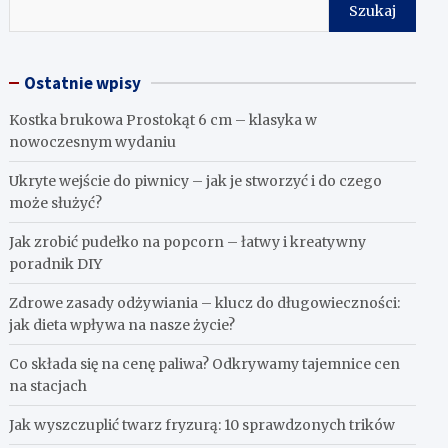
Szukaj
Ostatnie wpisy
Kostka brukowa Prostokąt 6 cm – klasyka w
nowoczesnym wydaniu
Ukryte wejście do piwnicy – jak je stworzyć i do czego
może służyć?
Jak zrobić pudełko na popcorn – łatwy i kreatywny
poradnik DIY
Zdrowe zasady odżywiania – klucz do długowieczności:
jak dieta wpływa na nasze życie?
Co składa się na cenę paliwa? Odkrywamy tajemnice cen
na stacjach
Jak wyszczuplić twarz fryzurą: 10 sprawdzonych trików