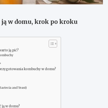
 ją w domu, krok po kroku
arto ją pić?
 kombuchy
?
do przygotowania kombuchy w domu?
Bacteria and Yeast)
ć ją w domu?