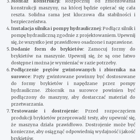
Montaż konstrukcji
: Rozpocznij od zmontowania
konstrukcji maszyny, na której będzie opierać się cała
reszta. Solidna rama jest kluczowa dla stabilności i
bezpieczeństwa.
Instalacja silnika i pompy hydraulicznej
: Podłącz silnik i
pompę hydrauliczną zgodnie z projektowaniem. Upewnij
się, że wszystko jest prawidłowo osadzone i naprawione.
Dodanie form do brykietów
: Zamocuj formy do
brykietów na maszynie. Upewnij się, że są one łatwo
dostępne i można je wymieniać w razie potrzeby.
Podłączenie prętów gwintowanych i zbiornika na
surowce
: Pręty gwintowane powinny być dostosowane
do formy brykietów i napędzane przez pompy
hydrauliczne. Zbiornik na surowce powinien być
podłączony do maszyny, aby dostarczać materiał do
przetwarzania.
Testowanie i dostrojenie
: Przed rozpoczęciem
produkcji brykietów przeprowadź testy, aby upewnić się,
że maszyna działa prawidłowo. Dostrojenie może być
konieczne, aby osiągnąć odpowiednią wydajność i jakość
brykietów.