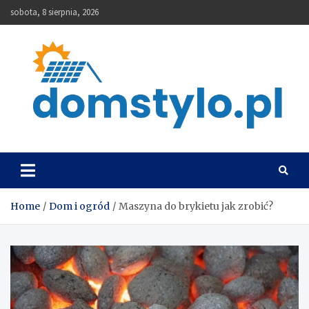
Skip
sobota, 8 sierpnia, 2026
to
content
DomStylo
Home
Dom i ogród
Maszyna do brykietu jak zrobić?