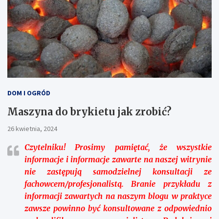
DOM I OGRÓD
Maszyna do brykietu jak zrobić?
26 kwietnia, 2024
Czytelniku!
Prosimy pamiętać, że wszystkie
informacje i informacje zawarte na naszej witrynie
nie zastępują samodzielnej konsultacji ze
fachowcem/profesjonalistą. Branie przykładu z
informacji zawartych na naszym blogu w praktyce
zawsze powinno być konsultowane z odpowiednio