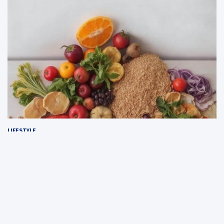
LIFESTYLE
Zdrowe zasady odżywiania – klucz do
długowieczności: jak dieta wpływa na nasze życie?
2 kwietnia, 2025
redakcja
Witryna domstylo.pl jest wyłącznie platformą informacyjno-
rozrywkową. Nie służy jako poradnik medyczny i budowlany oraz nie