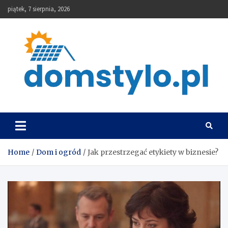
Skip
piątek, 7 sierpnia, 2026
to
content
DomStylo
Home
Dom i ogród
Jak przestrzegać etykiety w biznesie?