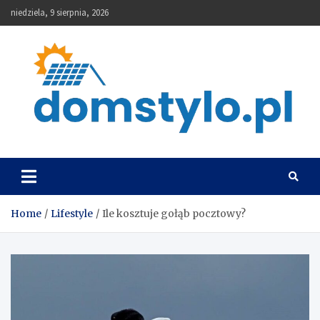
Skip
niedziela, 9 sierpnia, 2026
to
content
DomStylo
Home
Lifestyle
Ile kosztuje gołąb pocztowy?