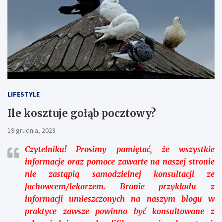
LIFESTYLE
Ile kosztuje gołąb pocztowy?
19 grudnia, 2023
Czytelniku!
Prosimy pamiętać, że wszystkie
informacje oraz pomoce zawarte na naszej stronie
nie zastąpią samodzielnej konsultacji ze
fachowcem/lekarzem. Branie przykładu z
informacji umieszczonych na naszym blogu w
praktyce zawsze powinno być konsultowane z