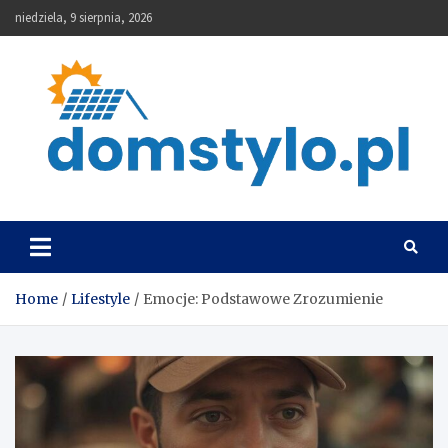
Skip
niedziela, 9 sierpnia, 2026
to
content
DomStylo
Home
Lifestyle
Emocje: Podstawowe Zrozumienie