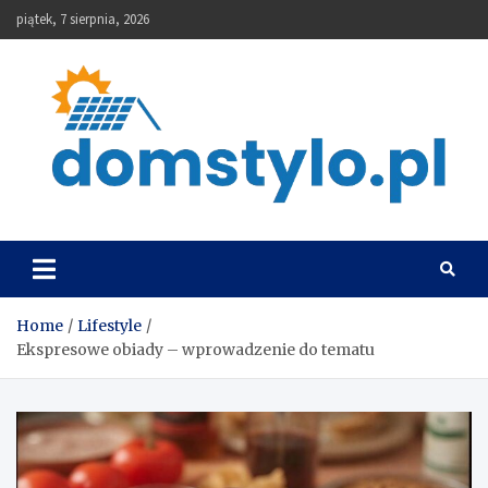
Skip
piątek, 7 sierpnia, 2026
to
content
DomStylo
Home
Lifestyle
Ekspresowe obiady – wprowadzenie do tematu