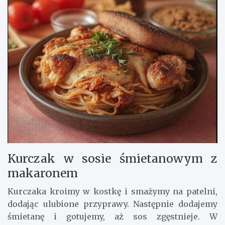
Kurczak w sosie śmietanowym z
makaronem
Kurczaka kroimy w kostkę i smażymy na patelni,
dodając ulubione przyprawy. Następnie dodajemy
śmietanę i gotujemy, aż sos zgęstnieje. W