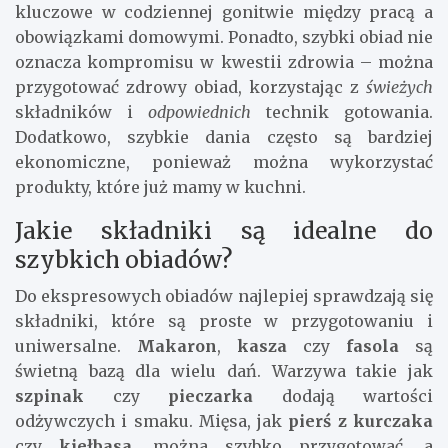
kluczowe w codziennej gonitwie między pracą a
obowiązkami domowymi. Ponadto, szybki obiad nie
oznacza kompromisu w kwestii zdrowia – można
przygotować zdrowy obiad, korzystając z
świeżych
składników i
odpowiednich
technik gotowania.
Dodatkowo, szybkie dania często są bardziej
ekonomiczne, ponieważ można wykorzystać
produkty, które już mamy w kuchni.
Jakie składniki są idealne do
szybkich obiadów?
Do ekspresowych obiadów najlepiej sprawdzają się
składniki, które są proste w przygotowaniu i
uniwersalne.
Makaron
,
kasza
czy
fasola
są
świetną bazą dla wielu dań. Warzywa takie jak
szpinak
czy
pieczarka
dodają wartości
odżywczych i smaku. Mięsa, jak
pierś z kurczaka
czy
kiełbasa
, można szybko przygotować, a