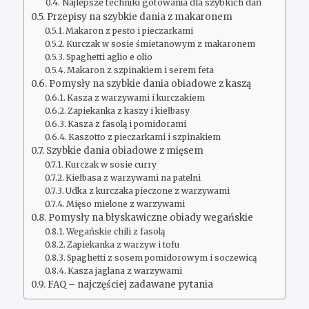
Najlepsze techniki gotowania dla szybkich dań
Przepisy na szybkie dania z makaronem
Makaron z pesto i pieczarkami
Kurczak w sosie śmietanowym z makaronem
Spaghetti aglio e olio
Makaron z szpinakiem i serem feta
Pomysły na szybkie dania obiadowe z kaszą
Kasza z warzywami i kurczakiem
Zapiekanka z kaszy i kiełbasy
Kasza z fasolą i pomidorami
Kaszotto z pieczarkami i szpinakiem
Szybkie dania obiadowe z mięsem
Kurczak w sosie curry
Kiełbasa z warzywami na patelni
Udka z kurczaka pieczone z warzywami
Mięso mielone z warzywami
Pomysły na błyskawiczne obiady wegańskie
Wegańskie chili z fasolą
Zapiekanka z warzyw i tofu
Spaghetti z sosem pomidorowym i soczewicą
Kasza jaglana z warzywami
FAQ – najczęściej zadawane pytania