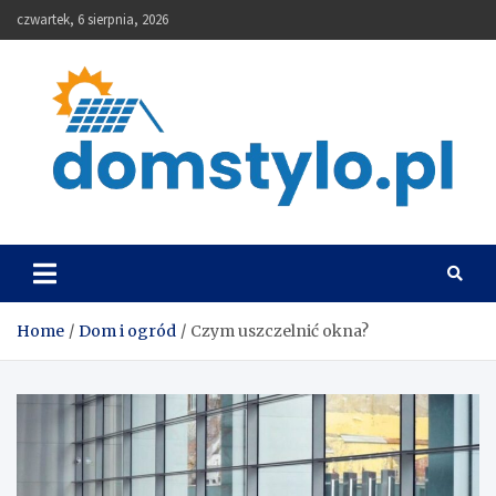
Skip
czwartek, 6 sierpnia, 2026
to
content
DomStylo
Home
Dom i ogród
Czym uszczelnić okna?