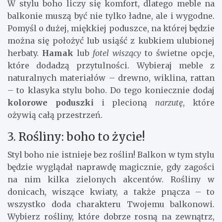
W stylu boho liczy się komfort, dlatego meble na
balkonie muszą być nie tylko ładne, ale i wygodne.
Pomyśl o dużej, miękkiej poduszce, na której będzie
można się położyć lub usiąść z kubkiem ulubionej
herbaty.
Hamak
lub
fotel wiszący
to świetne opcje,
które dodadzą przytulności. Wybieraj meble z
naturalnych materiałów – drewno, wiklina, rattan
– to klasyka stylu boho. Do tego koniecznie dodaj
kolorowe poduszki
i plecioną
narzutę
, które
ożywią całą przestrzeń.
3. Rośliny: boho to życie!
Styl boho nie istnieje bez roślin! Balkon w tym stylu
będzie wyglądał naprawdę magicznie, gdy zagości
na nim kilka zielonych akcentów. Rośliny w
donicach, wiszące kwiaty, a także pnącza – to
wszystko doda charakteru Twojemu balkonowi.
Wybierz rośliny, które dobrze rosną na zewnątrz,