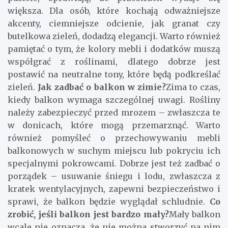
większa. Dla osób, które kochają odważniejsze
akcenty, ciemniejsze odcienie, jak granat czy
butelkowa zieleń, dodadzą elegancji. Warto również
pamiętać o tym, że kolory mebli i dodatków muszą
współgrać z roślinami, dlatego dobrze jest
postawić na neutralne tony, które będą podkreślać
zieleń.
Jak zadbać o balkon w zimie?
Zima to czas,
kiedy balkon wymaga szczególnej uwagi. Rośliny
należy zabezpieczyć przed mrozem – zwłaszcza te
w donicach, które mogą przemarznąć. Warto
również pomyśleć o przechowywaniu mebli
balkonowych w suchym miejscu lub pokryciu ich
specjalnymi pokrowcami. Dobrze jest też zadbać o
porządek – usuwanie śniegu i lodu, zwłaszcza z
kratek wentylacyjnych, zapewni bezpieczeństwo i
sprawi, że balkon będzie wyglądał schludnie.
Co
zrobić, jeśli balkon jest bardzo mały?
Mały balkon
wcale nie oznacza, że nie można stworzyć na nim