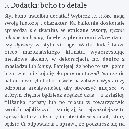
5. Dodatki: boho to detale
Styl boho uwielbia dodatki! Wybierz te, które mają
swoją historię i charakter. Na balkonie doskonale
sprawdzą się
tkaniny w etniczne wzory
,
ręcznie
robione makramy
,
fotele z plecionymi akcentami
czy
dywany
w stylu vintage. Warto dodać także
nieco marokańskiego klimatu, wykorzystując
metalowe akcenty w dekoracjach, np.
donice z
mosiądzu
lub
lampy
. Pamiętaj, że boho to styl pełen
luzu, więc nie bój się eksperymentować!Tworzenie
balkonu w stylu boho to świetna zabawa. Wystarczy
odrobina kreatywności, aby stworzyć miejsce, w
którym chętnie będziesz spędzać czas – z książką,
filiżanką herbaty lub po prostu w towarzystwie
swoich najbliższych. Pamiętaj, że najważniejsze to
łączyć kolory, tekstury i materiały w sposób, który
będzie Ci odpowiadał i sprawi, że poczujesz się na