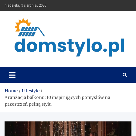
Skip
niedziela, 9 sierpnia, 2026
to
content
DomStylo
Home
Lifestyle
Aranżacja balkonu: 10 inspirujących pomysłów na
przestrzeń pełną stylu